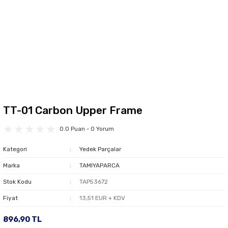
TT-01 Carbon Upper Frame
0.0 Puan - 0 Yorum
Kategori
Yedek Parçalar
Marka
TAMIYAPARCA
Stok Kodu
TAP53672
Fiyat
13,51 EUR + KDV
896,90 TL