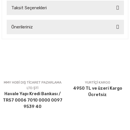
Taksit Seçenekleri
Bu ürüne ilk yorumu siz yapın!
Önerileriniz
Yorum Yaz
Bu ürünün fiyat bilgisi, resim, ürün açıklamalarında ve diğer
konularda yetersiz gördüğünüz noktaları öneri formunu
kullanarak tarafımıza iletebilirsiniz.
Görüş ve önerileriniz için teşekkür ederiz.
Ürün resmi kalitesiz, bozuk veya görüntülenemiyor.
Ürün açıklamasında eksik bilgiler bulunuyor.
MMY HOBİ DIŞ TİCARET PAZARLAMA
YURTİÇİ KARGO
LTD.ŞTİ
4950 TL ve üzeri Kargo
Ürün bilgilerinde hatalar bulunuyor.
Havale Yapı Kredi Bankası /
Ücretsiz
Ürün fiyatı diğer sitelerden daha pahalı.
TR57 0006 7010 0000 0097
Bu ürüne benzer farklı alternatifler olmalı.
9539 40