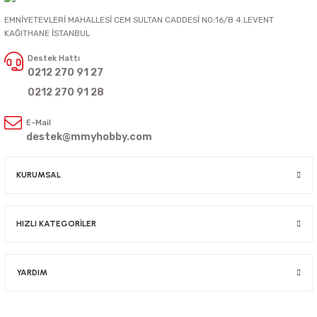
EMNİYETEVLERİ MAHALLESİ CEM SULTAN CADDESİ NO:16/B 4.LEVENT
KAĞITHANE İSTANBUL
Destek Hattı
0212 270 91 27
0212 270 91 28
E-Mail
destek@mmyhobby.com
KURUMSAL
HIZLI KATEGORİLER
YARDIM