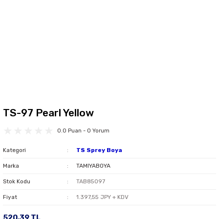
TS-97 Pearl Yellow
0.0 Puan - 0 Yorum
Kategori
TS Sprey Boya
Marka
TAMIYABOYA
Stok Kodu
TAB85097
Fiyat
1.397,55 JPY + KDV
520,39 TL