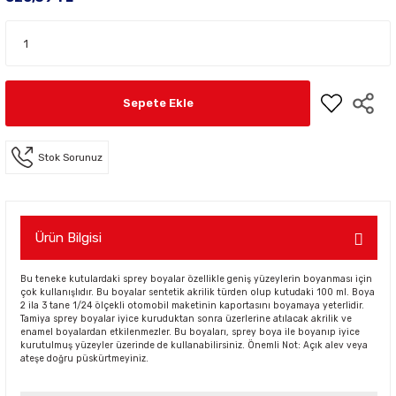
Sepete Ekle
Stok Sorunuz
Ürün Bilgisi
Bu teneke kutulardaki sprey boyalar özellikle geniş yüzeylerin boyanması için
çok kullanışlıdır. Bu boyalar sentetik akrilik türden olup kutudaki 100 ml. Boya
2 ila 3 tane 1/24 ölçekli otomobil maketinin kaportasını boyamaya yeterlidir.
Tamiya sprey boyalar iyice kuruduktan sonra üzerlerine atılacak akrilik ve
enamel boyalardan etkilenmezler. Bu boyaları, sprey boya ile boyanıp iyice
kurutulmuş yüzeyler üzerinde de kullanabilirsiniz. Önemli Not: Açık alev veya
ateşe doğru püskürtmeyiniz.