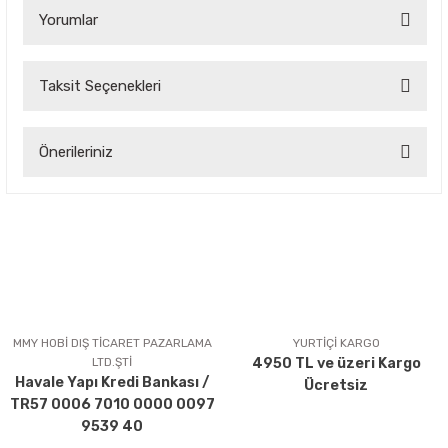
Yorumlar
Taksit Seçenekleri
Bu ürüne ilk yorumu siz yapın!
Önerileriniz
Yorum Yaz
Bu ürünün fiyat bilgisi, resim, ürün açıklamalarında ve diğer
konularda yetersiz gördüğünüz noktaları öneri formunu
kullanarak tarafımıza iletebilirsiniz.
Görüş ve önerileriniz için teşekkür ederiz.
Ürün resmi kalitesiz, bozuk veya görüntülenemiyor.
Ürün açıklamasında eksik bilgiler bulunuyor.
MMY HOBİ DIŞ TİCARET PAZARLAMA
YURTİÇİ KARGO
LTD.ŞTİ
4950 TL ve üzeri Kargo
Ürün bilgilerinde hatalar bulunuyor.
Havale Yapı Kredi Bankası /
Ücretsiz
Ürün fiyatı diğer sitelerden daha pahalı.
TR57 0006 7010 0000 0097
Bu ürüne benzer farklı alternatifler olmalı.
9539 40