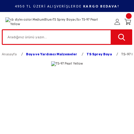
4950 TL ÜZERİ ALIŞVERİŞLERDE
KARGO BEDAVA!
Anasayfa
Boya ve Yardımcı Malzemeler
TS Sprey Boya
TS-97 P