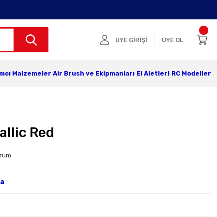
ÜYE GİRİŞİ
ÜYE OL
ımcı Malzemeler
Air Brush ve Ekipmanları
El Aletleri
RC Modeller
llic Red
orum
ya