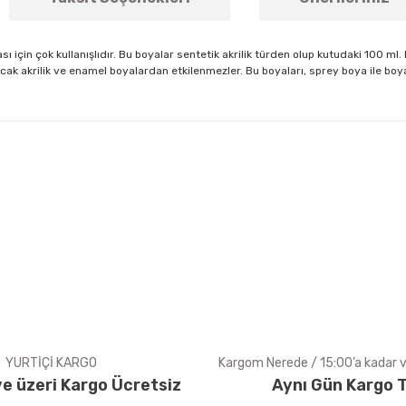
ı için çok kullanışlıdır. Bu boyalar sentetik akrilik türden olup kutudaki 100 ml
cak akrilik ve enamel boyalardan etkilenmezler. Bu boyaları, sprey boya ile boya
arda yetersiz gördüğünüz noktaları öneri formunu kullanarak tarafımıza ile
Bu ürüne ilk yorumu siz yapın!
Yorum Yaz
YURTİÇİ KARGO
Kargom Nerede / 15:00’a kadar ve
e üzeri Kargo Ücretsiz
Aynı Gün Kargo T