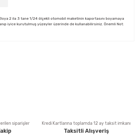
. Boya 2 ila 3 tane 1/24 ölçekli otomobil maketinin kaportasını boyamaya
nıp iyice kurutulmuş yüzeyler üzerinde de kullanabilirsiniz. Önemli Not:
tebilirsiniz.
rilen siparişler
Kredi Kartlarına toplamda 12 ay taksit imkanı
akip
Taksitli Alışveriş