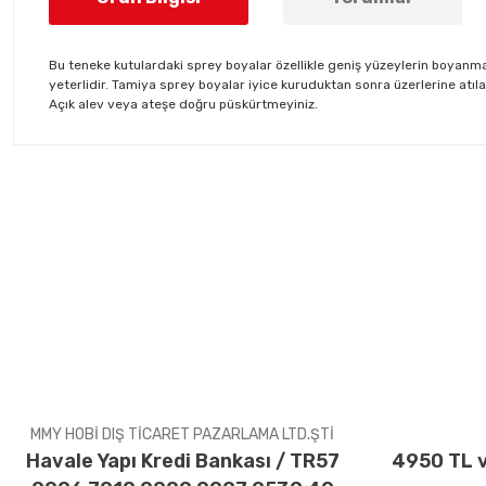
Bu teneke kutulardaki sprey boyalar özellikle geniş yüzeylerin boyanmas
yeterlidir. Tamiya sprey boyalar iyice kuruduktan sonra üzerlerine atıla
Açık alev veya ateşe doğru püskürtmeyiniz.
Bu ürünün fiyat bilgisi, resim, ürün açıklamalarında ve diğer konul
Görüş ve önerileriniz için teşekkür ederiz.
Ürün resmi kalitesiz, bozuk veya görüntülenemiyor.
Ürün açıklamasında eksik bilgiler bulunuyor.
Ürün bilgilerinde hatalar bulunuyor.
Ürün fiyatı diğer sitelerden daha pahalı.
Bu ürüne benzer farklı alternatifler olmalı.
MMY HOBİ DIŞ TİCARET PAZARLAMA LTD.ŞTİ
Havale Yapı Kredi Bankası / TR57
4950 TL v