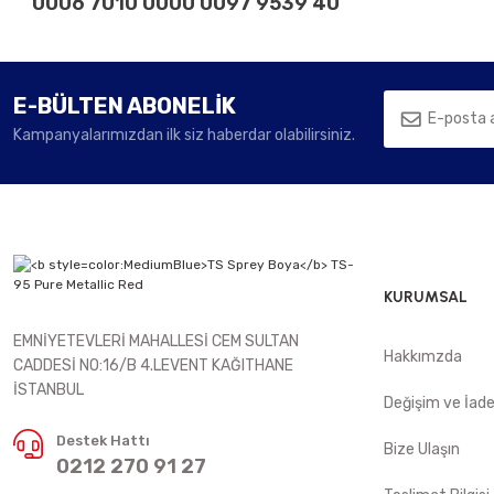
0006 7010 0000 0097 9539 40
E-BÜLTEN ABONELİK
Kampanyalarımızdan ilk siz haberdar olabilirsiniz.
KURUMSAL
EMNİYETEVLERİ MAHALLESİ CEM SULTAN
Hakkımzda
CADDESİ NO:16/B 4.LEVENT KAĞITHANE
İSTANBUL
Değişim ve İad
Destek Hattı
Bize Ulaşın
0212 270 91 27