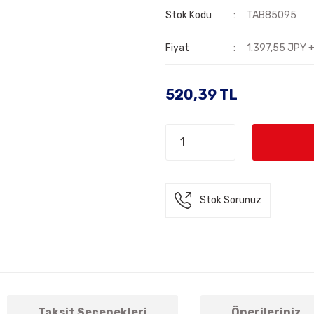
Stok Kodu
TAB85095
Fiyat
1.397,55 JPY 
520,39 TL
Stok Sorunuz
Taksit Seçenekleri
Önerileriniz