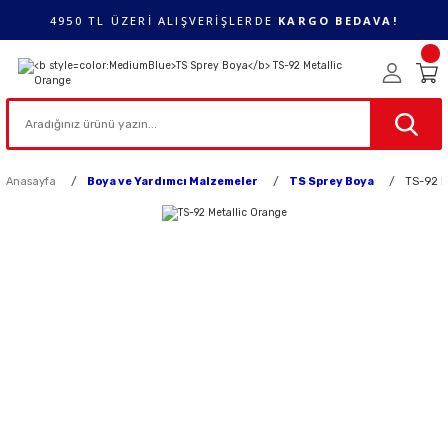
4950 TL ÜZERİ ALIŞVERİŞLERDE
KARGO BEDAVA!
Anasayfa
Boya ve Yardımcı Malzemeler
TS Sprey Boya
TS-92 M