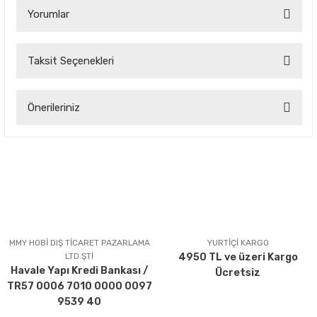
Yorumlar
Taksit Seçenekleri
Bu ürüne ilk yorumu siz yapın!
Önerileriniz
Yorum Yaz
Bu ürünün fiyat bilgisi, resim, ürün açıklamalarında ve diğer
konularda yetersiz gördüğünüz noktaları öneri formunu
kullanarak tarafımıza iletebilirsiniz.
Görüş ve önerileriniz için teşekkür ederiz.
Ürün resmi kalitesiz, bozuk veya görüntülenemiyor.
Ürün açıklamasında eksik bilgiler bulunuyor.
MMY HOBİ DIŞ TİCARET PAZARLAMA
YURTİÇİ KARGO
LTD.ŞTİ
4950 TL ve üzeri Kargo
Ürün bilgilerinde hatalar bulunuyor.
Havale Yapı Kredi Bankası /
Ücretsiz
Ürün fiyatı diğer sitelerden daha pahalı.
TR57 0006 7010 0000 0097
Bu ürüne benzer farklı alternatifler olmalı.
9539 40