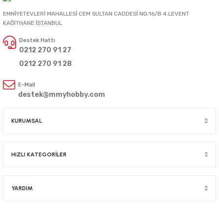
EMNİYETEVLERİ MAHALLESİ CEM SULTAN CADDESİ NO:16/B 4.LEVENT
KAĞITHANE İSTANBUL
Destek Hattı
0212 270 91 27
0212 270 91 28
E-Mail
destek@mmyhobby.com
KURUMSAL
HIZLI KATEGORİLER
YARDIM