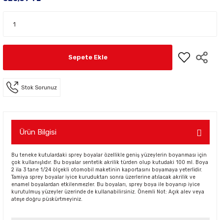
Sepete Ekle
Stok Sorunuz
Ürün Bilgisi
Bu teneke kutulardaki sprey boyalar özellikle geniş yüzeylerin boyanması için
çok kullanışlıdır. Bu boyalar sentetik akrilik türden olup kutudaki 100 ml. Boya
2 ila 3 tane 1/24 ölçekli otomobil maketinin kaportasını boyamaya yeterlidir.
Tamiya sprey boyalar iyice kuruduktan sonra üzerlerine atılacak akrilik ve
enamel boyalardan etkilenmezler. Bu boyaları, sprey boya ile boyanıp iyice
kurutulmuş yüzeyler üzerinde de kullanabilirsiniz. Önemli Not: Açık alev veya
ateşe doğru püskürtmeyiniz.