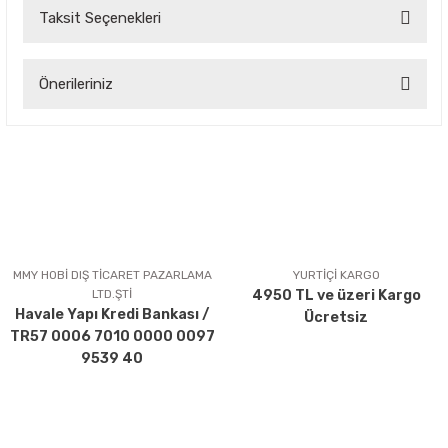
Taksit Seçenekleri
Bu ürüne ilk yorumu siz yapın!
Önerileriniz
Yorum Yaz
Bu ürünün fiyat bilgisi, resim, ürün açıklamalarında ve diğer
konularda yetersiz gördüğünüz noktaları öneri formunu
kullanarak tarafımıza iletebilirsiniz.
Görüş ve önerileriniz için teşekkür ederiz.
Ürün resmi kalitesiz, bozuk veya görüntülenemiyor.
Ürün açıklamasında eksik bilgiler bulunuyor.
MMY HOBİ DIŞ TİCARET PAZARLAMA
YURTİÇİ KARGO
LTD.ŞTİ
4950 TL ve üzeri Kargo
Ürün bilgilerinde hatalar bulunuyor.
Havale Yapı Kredi Bankası /
Ücretsiz
Ürün fiyatı diğer sitelerden daha pahalı.
TR57 0006 7010 0000 0097
Bu ürüne benzer farklı alternatifler olmalı.
9539 40