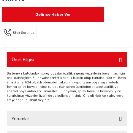
Gelince Haber Ver
Stok Sorunuz
Ürün Bilgisi
Bu teneke kutulardaki sprey boyalar özellikle geniş yüzeylerin boyanması için
çok kullanışlıdır. Bu boyalar sentetik akrilik türden olup kutudaki 100 ml. Boya
2 ila 3 tane 1/24 ölçekli otomobil maketinin kaportasını boyamaya yeterlidir.
Tamiya sprey boyalar iyice kuruduktan sonra üzerlerine atılacak akrilik ve
enamel boyalardan etkilenmezler. Bu boyaları, sprey boya ile boyanıp iyice
kurutulmuş yüzeyler üzerinde de kullanabilirsiniz. Önemli Not: Açık alev veya
ateşe doğru püskürtmeyiniz.
Yorumlar