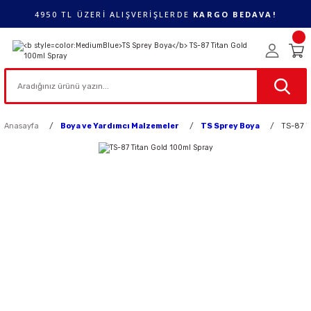
4950 TL ÜZERİ ALIŞVERİŞLERDE
KARGO BEDAVA!
Anasayfa
Boya ve Yardımcı Malzemeler
TS Sprey Boya
TS-87 T