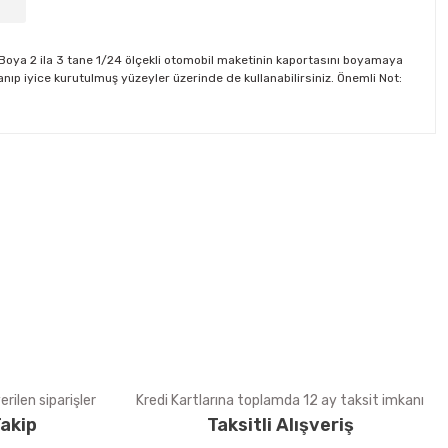
. Boya 2 ila 3 tane 1/24 ölçekli otomobil maketinin kaportasını boyamaya
nıp iyice kurutulmuş yüzeyler üzerinde de kullanabilirsiniz. Önemli Not:
tebilirsiniz.
rilen siparişler
Kredi Kartlarına toplamda 12 ay taksit imkanı
akip
Taksitli Alışveriş