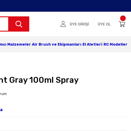
ÜYE GİRİŞİ
ÜYE OL
ımcı Malzemeler
Air Brush ve Ekipmanları
El Aletleri
RC Modeller
ght Gray 100ml Spray
orum
ya