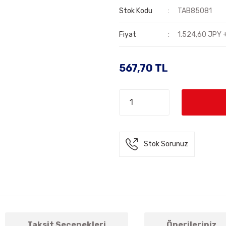
Stok Kodu
TAB85081
Fiyat
1.524,60 JPY 
567,70 TL
Stok Sorunuz
Taksit Seçenekleri
Önerileriniz