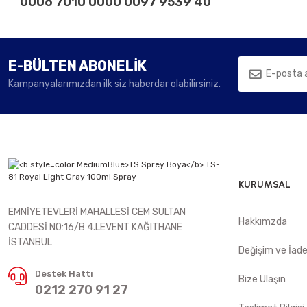
0006 7010 0000 0097 9539 40
E-BÜLTEN ABONELİK
Kampanyalarımızdan ilk siz haberdar olabilirsiniz.
KURUMSAL
EMNİYETEVLERİ MAHALLESİ CEM SULTAN
Hakkımzda
CADDESİ NO:16/B 4.LEVENT KAĞITHANE
İSTANBUL
Değişim ve İad
Destek Hattı
Bize Ulaşın
0212 270 91 27