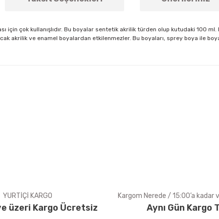
ı için çok kullanışlıdır. Bu boyalar sentetik akrilik türden olup kutudaki 100 ml
cak akrilik ve enamel boyalardan etkilenmezler. Bu boyaları, sprey boya ile boya
arda yetersiz gördüğünüz noktaları öneri formunu kullanarak tarafımıza ile
Bu ürüne ilk yorumu siz yapın!
Yorum Yaz
YURTİÇİ KARGO
Kargom Nerede / 15:00’a kadar ve
e üzeri Kargo Ücretsiz
Aynı Gün Kargo T