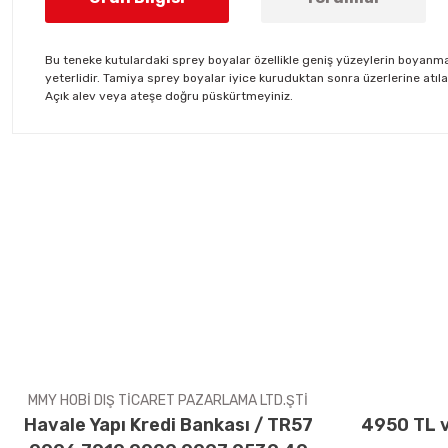
Bu teneke kutulardaki sprey boyalar özellikle geniş yüzeylerin boyanmas
yeterlidir. Tamiya sprey boyalar iyice kuruduktan sonra üzerlerine atıla
Açık alev veya ateşe doğru püskürtmeyiniz.
Bu ürünün fiyat bilgisi, resim, ürün açıklamalarında ve diğer konul
Görüş ve önerileriniz için teşekkür ederiz.
Ürün resmi kalitesiz, bozuk veya görüntülenemiyor.
Ürün açıklamasında eksik bilgiler bulunuyor.
Ürün bilgilerinde hatalar bulunuyor.
Ürün fiyatı diğer sitelerden daha pahalı.
Bu ürüne benzer farklı alternatifler olmalı.
MMY HOBİ DIŞ TİCARET PAZARLAMA LTD.ŞTİ
Havale Yapı Kredi Bankası / TR57
4950 TL v