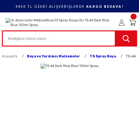
4950 TL ÜZERİ ALIŞVERİŞLERDE
KARGO BEDAVA!
Anasayfa
Boya ve Yardımcı Malzemeler
TS Sprey Boya
TS-64 D