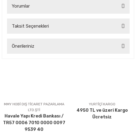
Yorumlar
Taksit Seçenekleri
Bu ürüne ilk yorumu siz yapın!
Önerileriniz
Yorum Yaz
Bu ürünün fiyat bilgisi, resim, ürün açıklamalarında ve diğer
konularda yetersiz gördüğünüz noktaları öneri formunu
kullanarak tarafımıza iletebilirsiniz.
Görüş ve önerileriniz için teşekkür ederiz.
Ürün resmi kalitesiz, bozuk veya görüntülenemiyor.
Ürün açıklamasında eksik bilgiler bulunuyor.
MMY HOBİ DIŞ TİCARET PAZARLAMA
YURTİÇİ KARGO
LTD.ŞTİ
4950 TL ve üzeri Kargo
Ürün bilgilerinde hatalar bulunuyor.
Havale Yapı Kredi Bankası /
Ücretsiz
Ürün fiyatı diğer sitelerden daha pahalı.
TR57 0006 7010 0000 0097
Bu ürüne benzer farklı alternatifler olmalı.
9539 40