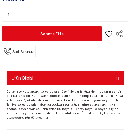
Sepete Ekle
Stok Sorunuz
Ürün Bilgisi
Bu teneke kutulardaki sprey boyalar özellikle geniş yüzeylerin boyanması için
çok kullanışlıdır. Bu boyalar sentetik akrilik türden olup kutudaki 100 ml. Boya
2 ila 3 tane 1/24 ölçekli otomobil maketinin kaportasını boyamaya yeterlidir.
Tamiya sprey boyalar iyice kuruduktan sonra üzerlerine atılacak akrilik ve
enamel boyalardan etkilenmezler. Bu boyaları, sprey boya ile boyanıp iyice
kurutulmuş yüzeyler üzerinde de kullanabilirsiniz. Önemli Not: Açık alev veya
ateşe doğru püskürtmeyiniz.