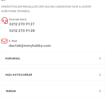
EMNİYETEVLERİ MAHALLESİ CEM SULTAN CADDESİ NO:16/B 4.LEVENT
KAĞITHANE İSTANBUL
Destek Hattı
0212 270 91 27
0212 270 91 28
E-Mail
destek@mmyhobby.com
KURUMSAL
HIZLI KATEGORİLER
YARDIM