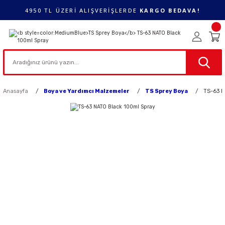
4950 TL ÜZERİ ALIŞVERİŞLERDE
KARGO BEDAVA!
Anasayfa
Boya ve Yardımcı Malzemeler
TS Sprey Boya
TS-63 N