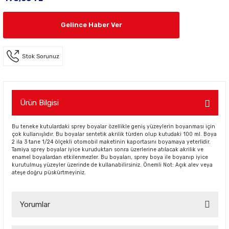
Gelince Haber Ver
Stok Sorunuz
Ürün Bilgisi
Bu teneke kutulardaki sprey boyalar özellikle geniş yüzeylerin boyanması için
çok kullanışlıdır. Bu boyalar sentetik akrilik türden olup kutudaki 100 ml. Boya
2 ila 3 tane 1/24 ölçekli otomobil maketinin kaportasını boyamaya yeterlidir.
Tamiya sprey boyalar iyice kuruduktan sonra üzerlerine atılacak akrilik ve
enamel boyalardan etkilenmezler. Bu boyaları, sprey boya ile boyanıp iyice
kurutulmuş yüzeyler üzerinde de kullanabilirsiniz. Önemli Not: Açık alev veya
ateşe doğru püskürtmeyiniz.
Yorumlar