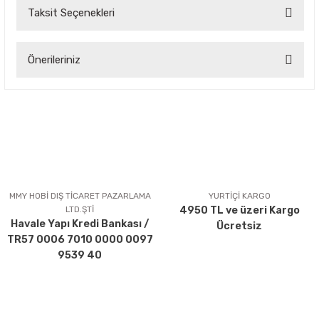
Taksit Seçenekleri
Bu ürüne ilk yorumu siz yapın!
Önerileriniz
Yorum Yaz
Bu ürünün fiyat bilgisi, resim, ürün açıklamalarında ve diğer
konularda yetersiz gördüğünüz noktaları öneri formunu
kullanarak tarafımıza iletebilirsiniz.
Görüş ve önerileriniz için teşekkür ederiz.
Ürün resmi kalitesiz, bozuk veya görüntülenemiyor.
Ürün açıklamasında eksik bilgiler bulunuyor.
MMY HOBİ DIŞ TİCARET PAZARLAMA
YURTİÇİ KARGO
LTD.ŞTİ
4950 TL ve üzeri Kargo
Ürün bilgilerinde hatalar bulunuyor.
Havale Yapı Kredi Bankası /
Ücretsiz
Ürün fiyatı diğer sitelerden daha pahalı.
TR57 0006 7010 0000 0097
Bu ürüne benzer farklı alternatifler olmalı.
9539 40