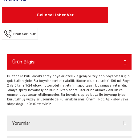
Gelince Haber Ver
Stok Sorunuz
Ürün Bilgisi
Bu teneke kutulardaki sprey boyalar özellikle geniş yüzeylerin boyanması için
çok kullanışlıdır. Bu boyalar sentetik akrilik türden olup kutudaki 100 ml. Boya
2 ila 3 tane 1/24 ölçekli otomobil maketinin kaportasını boyamaya yeterlidir.
Tamiya sprey boyalar iyice kuruduktan sonra üzerlerine atılacak akrilik ve
enamel boyalardan etkilenmezler. Bu boyaları, sprey boya ile boyanıp iyice
kurutulmuş yüzeyler üzerinde de kullanabilirsiniz. Önemli Not: Açık alev veya
ateşe doğru püskürtmeyiniz.
Yorumlar