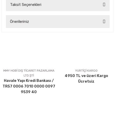
Taksit Seçenekleri
Bu ürüne ilk yorumu siz yapın!
Önerileriniz
Yorum Yaz
Bu ürünün fiyat bilgisi, resim, ürün açıklamalarında ve diğer
konularda yetersiz gördüğünüz noktaları öneri formunu
kullanarak tarafımıza iletebilirsiniz.
Görüş ve önerileriniz için teşekkür ederiz.
Ürün resmi kalitesiz, bozuk veya görüntülenemiyor.
Ürün açıklamasında eksik bilgiler bulunuyor.
MMY HOBİ DIŞ TİCARET PAZARLAMA
YURTİÇİ KARGO
LTD.ŞTİ
4950 TL ve üzeri Kargo
Ürün bilgilerinde hatalar bulunuyor.
Havale Yapı Kredi Bankası /
Ücretsiz
Ürün fiyatı diğer sitelerden daha pahalı.
TR57 0006 7010 0000 0097
Bu ürüne benzer farklı alternatifler olmalı.
9539 40