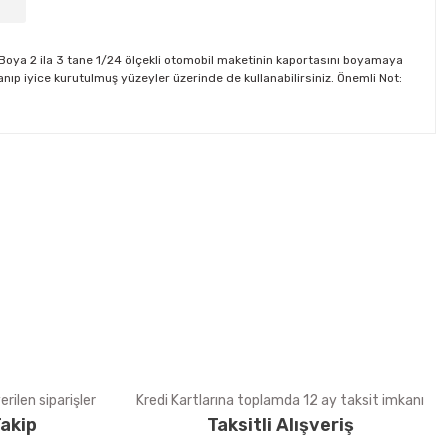
. Boya 2 ila 3 tane 1/24 ölçekli otomobil maketinin kaportasını boyamaya
nıp iyice kurutulmuş yüzeyler üzerinde de kullanabilirsiniz. Önemli Not:
tebilirsiniz.
rilen siparişler
Kredi Kartlarına toplamda 12 ay taksit imkanı
akip
Taksitli Alışveriş