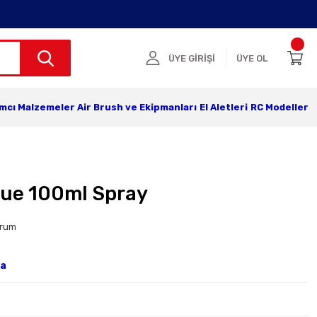
ÜYE GİRİŞİ
ÜYE OL
ımcı Malzemeler
Air Brush ve Ekipmanları
El Aletleri
RC Modeller
lue 100ml Spray
orum
ya