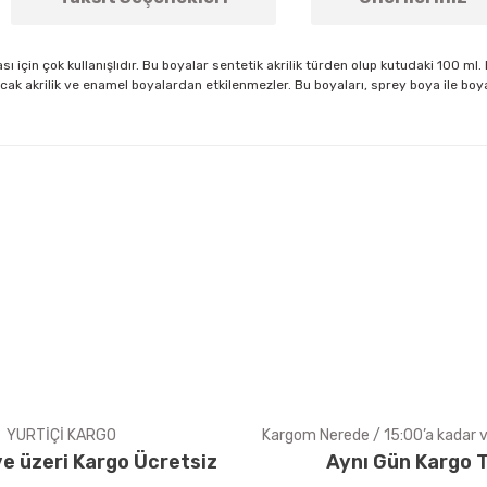
ı için çok kullanışlıdır. Bu boyalar sentetik akrilik türden olup kutudaki 100 ml
cak akrilik ve enamel boyalardan etkilenmezler. Bu boyaları, sprey boya ile boya
arda yetersiz gördüğünüz noktaları öneri formunu kullanarak tarafımıza ile
Bu ürüne ilk yorumu siz yapın!
Yorum Yaz
YURTİÇİ KARGO
Kargom Nerede / 15:00’a kadar ve
e üzeri Kargo Ücretsiz
Aynı Gün Kargo T