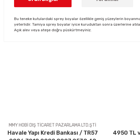
Bu teneke kutulardaki sprey boyalar özellikle geniş yüzeylerin boyanmas
yeterlidir. Tamiya sprey boyalar iyice kuruduktan sonra üzerlerine atıla
Açık alev veya ateşe doğru püskürtmeyiniz.
Bu ürünün fiyat bilgisi, resim, ürün açıklamalarında ve diğer konul
Görüş ve önerileriniz için teşekkür ederiz.
Ürün resmi kalitesiz, bozuk veya görüntülenemiyor.
Ürün açıklamasında eksik bilgiler bulunuyor.
Ürün bilgilerinde hatalar bulunuyor.
Ürün fiyatı diğer sitelerden daha pahalı.
Bu ürüne benzer farklı alternatifler olmalı.
MMY HOBİ DIŞ TİCARET PAZARLAMA LTD.ŞTİ
Havale Yapı Kredi Bankası / TR57
4950 TL v