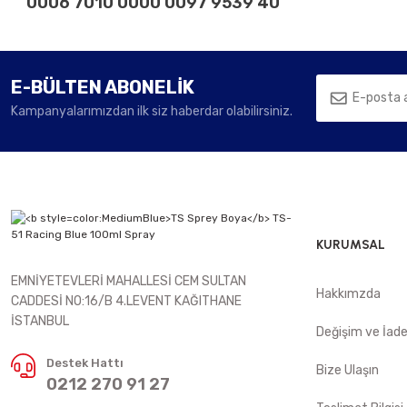
0006 7010 0000 0097 9539 40
E-BÜLTEN ABONELİK
Kampanyalarımızdan ilk siz haberdar olabilirsiniz.
KURUMSAL
EMNİYETEVLERİ MAHALLESİ CEM SULTAN
Hakkımzda
CADDESİ NO:16/B 4.LEVENT KAĞITHANE
İSTANBUL
Değişim ve İad
Destek Hattı
Bize Ulaşın
0212 270 91 27