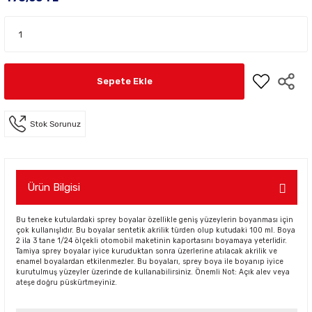
Sepete Ekle
Stok Sorunuz
Ürün Bilgisi
Bu teneke kutulardaki sprey boyalar özellikle geniş yüzeylerin boyanması için
çok kullanışlıdır. Bu boyalar sentetik akrilik türden olup kutudaki 100 ml. Boya
2 ila 3 tane 1/24 ölçekli otomobil maketinin kaportasını boyamaya yeterlidir.
Tamiya sprey boyalar iyice kuruduktan sonra üzerlerine atılacak akrilik ve
enamel boyalardan etkilenmezler. Bu boyaları, sprey boya ile boyanıp iyice
kurutulmuş yüzeyler üzerinde de kullanabilirsiniz. Önemli Not: Açık alev veya
ateşe doğru püskürtmeyiniz.