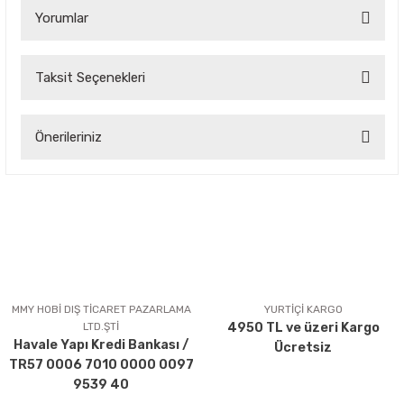
Yorumlar
Taksit Seçenekleri
Bu ürüne ilk yorumu siz yapın!
Önerileriniz
Yorum Yaz
Bu ürünün fiyat bilgisi, resim, ürün açıklamalarında ve diğer
konularda yetersiz gördüğünüz noktaları öneri formunu
kullanarak tarafımıza iletebilirsiniz.
Görüş ve önerileriniz için teşekkür ederiz.
Ürün resmi kalitesiz, bozuk veya görüntülenemiyor.
Ürün açıklamasında eksik bilgiler bulunuyor.
MMY HOBİ DIŞ TİCARET PAZARLAMA
YURTİÇİ KARGO
LTD.ŞTİ
4950 TL ve üzeri Kargo
Ürün bilgilerinde hatalar bulunuyor.
Havale Yapı Kredi Bankası /
Ücretsiz
Ürün fiyatı diğer sitelerden daha pahalı.
TR57 0006 7010 0000 0097
Bu ürüne benzer farklı alternatifler olmalı.
9539 40