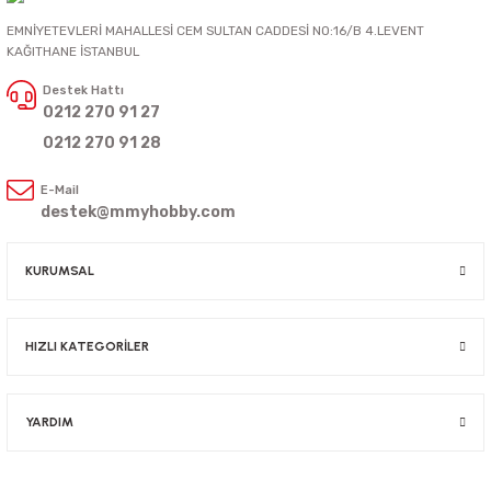
EMNİYETEVLERİ MAHALLESİ CEM SULTAN CADDESİ NO:16/B 4.LEVENT
KAĞITHANE İSTANBUL
Destek Hattı
0212 270 91 27
0212 270 91 28
E-Mail
destek@mmyhobby.com
KURUMSAL
HIZLI KATEGORİLER
YARDIM