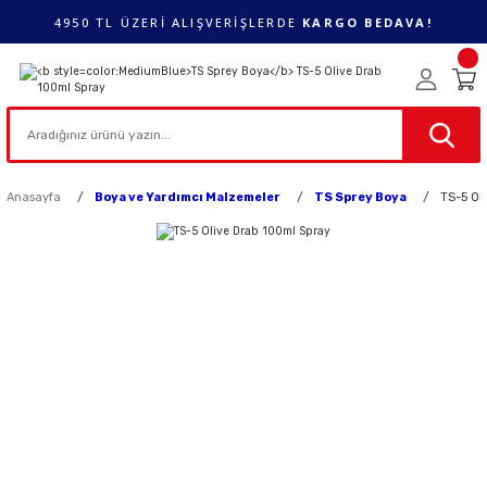
4950 TL ÜZERİ ALIŞVERİŞLERDE
KARGO BEDAVA!
Anasayfa
Boya ve Yardımcı Malzemeler
TS Sprey Boya
TS-5 Ol