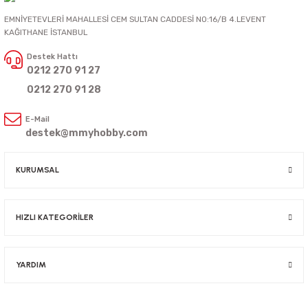
EMNİYETEVLERİ MAHALLESİ CEM SULTAN CADDESİ NO:16/B 4.LEVENT
KAĞITHANE İSTANBUL
Destek Hattı
0212 270 91 27
0212 270 91 28
E-Mail
destek@mmyhobby.com
KURUMSAL
HIZLI KATEGORİLER
YARDIM