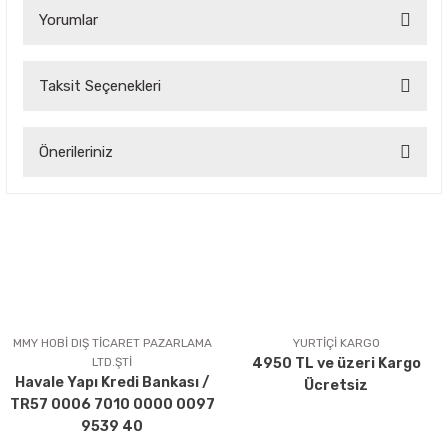
Yorumlar
Taksit Seçenekleri
Bu ürüne ilk yorumu siz yapın!
Önerileriniz
Yorum Yaz
Bu ürünün fiyat bilgisi, resim, ürün açıklamalarında ve diğer
konularda yetersiz gördüğünüz noktaları öneri formunu
kullanarak tarafımıza iletebilirsiniz.
Görüş ve önerileriniz için teşekkür ederiz.
Ürün resmi kalitesiz, bozuk veya görüntülenemiyor.
Ürün açıklamasında eksik bilgiler bulunuyor.
MMY HOBİ DIŞ TİCARET PAZARLAMA
YURTİÇİ KARGO
LTD.ŞTİ
4950 TL ve üzeri Kargo
Ürün bilgilerinde hatalar bulunuyor.
Havale Yapı Kredi Bankası /
Ücretsiz
Ürün fiyatı diğer sitelerden daha pahalı.
TR57 0006 7010 0000 0097
Bu ürüne benzer farklı alternatifler olmalı.
9539 40