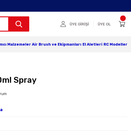
ÜYE GİRİŞİ
ÜYE OL
ımcı Malzemeler
Air Brush ve Ekipmanları
El Aletleri
RC Modeller
0ml Spray
orum
ya