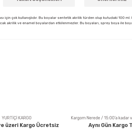
ı için çok kullanışlıdır. Bu boyalar sentetik akrilik türden olup kutudaki 100 ml
cak akrilik ve enamel boyalardan etkilenmezler. Bu boyaları, sprey boya ile boya
arda yetersiz gördüğünüz noktaları öneri formunu kullanarak tarafımıza ile
Bu ürüne ilk yorumu siz yapın!
Yorum Yaz
YURTİÇİ KARGO
Kargom Nerede / 15:00’a kadar ve
e üzeri Kargo Ücretsiz
Aynı Gün Kargo T