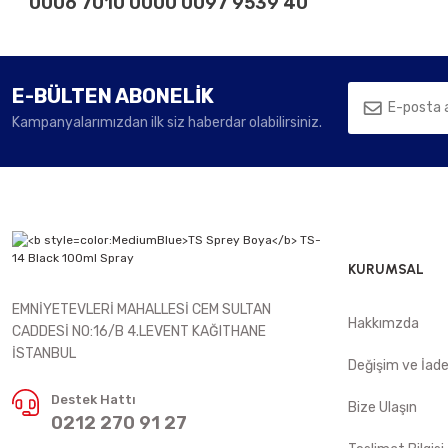
0006 7010 0000 0097 9539 40
E-BÜLTEN ABONELİK
Kampanyalarımızdan ilk siz haberdar olabilirsiniz.
KURUMSAL
EMNİYETEVLERİ MAHALLESİ CEM SULTAN
Hakkımzda
CADDESİ NO:16/B 4.LEVENT KAĞITHANE
İSTANBUL
Değişim ve İad
Destek Hattı
Bize Ulaşın
0212 270 91 27