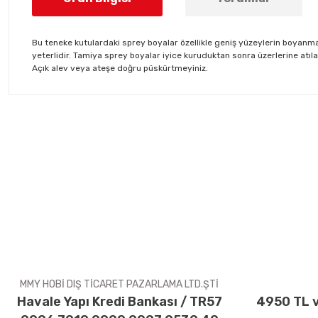
Bu teneke kutulardaki sprey boyalar özellikle geniş yüzeylerin boyanmas
yeterlidir. Tamiya sprey boyalar iyice kuruduktan sonra üzerlerine atıla
Açık alev veya ateşe doğru püskürtmeyiniz.
Bu ürünün fiyat bilgisi, resim, ürün açıklamalarında ve diğer konul
Görüş ve önerileriniz için teşekkür ederiz.
Ürün resmi kalitesiz, bozuk veya görüntülenemiyor.
Ürün açıklamasında eksik bilgiler bulunuyor.
Ürün bilgilerinde hatalar bulunuyor.
Ürün fiyatı diğer sitelerden daha pahalı.
Bu ürüne benzer farklı alternatifler olmalı.
MMY HOBİ DIŞ TİCARET PAZARLAMA LTD.ŞTİ
Havale Yapı Kredi Bankası / TR57
4950 TL v