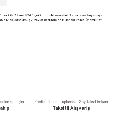
. Boya 2 ila 3 tane 1/24 ölçekli otomobil maketinin kaportasını boyamaya
nıp iyice kurutulmuş yüzeyler üzerinde de kullanabilirsiniz. Önemli Not:
tebilirsiniz.
rilen siparişler
Kredi Kartlarına toplamda 12 ay taksit imkanı
akip
Taksitli Alışveriş