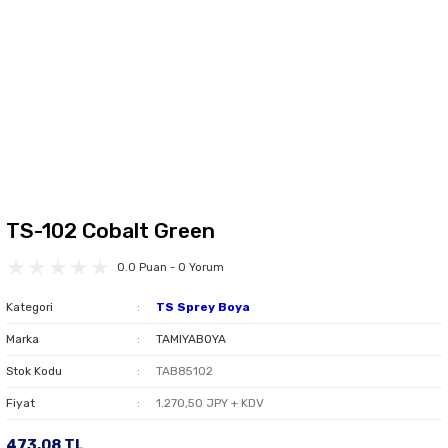
TS-102 Cobalt Green
0.0 Puan - 0 Yorum
Kategori
TS Sprey Boya
Marka
TAMIYABOYA
Stok Kodu
TAB85102
Fiyat
1.270,50 JPY + KDV
473,08 TL