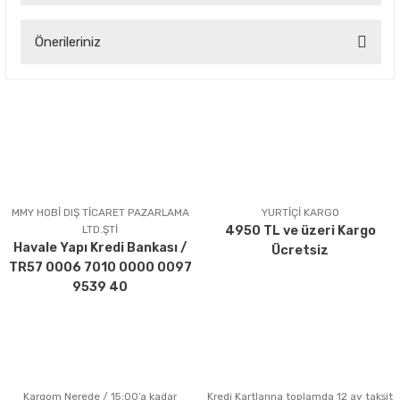
Önerileriniz
Yorum Yaz
Bu ürünün fiyat bilgisi, resim, ürün açıklamalarında ve diğer
konularda yetersiz gördüğünüz noktaları öneri formunu
kullanarak tarafımıza iletebilirsiniz.
Görüş ve önerileriniz için teşekkür ederiz.
Ürün resmi kalitesiz, bozuk veya görüntülenemiyor.
Ürün açıklamasında eksik bilgiler bulunuyor.
MMY HOBİ DIŞ TİCARET PAZARLAMA
YURTİÇİ KARGO
LTD.ŞTİ
4950 TL ve üzeri Kargo
Ürün bilgilerinde hatalar bulunuyor.
Havale Yapı Kredi Bankası /
Ücretsiz
Ürün fiyatı diğer sitelerden daha pahalı.
TR57 0006 7010 0000 0097
Bu ürüne benzer farklı alternatifler olmalı.
9539 40
Kargom Nerede / 15:00’a kadar
Kredi Kartlarına toplamda 12 ay taksit
Gönder