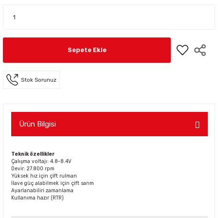
Sepete Ekle
Stok Sorunuz
Ürün Bilgisi
Teknik özellikler
Çalışma voltajı: 4.8-8.4V
Devir: 27.800 rpm
Yüksek hız için çift rulman
İlave güç alabilmek için çift sarım
Ayarlanabiliri zamanlama
Kullanıma hazır (RTR)