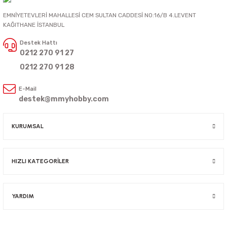
EMNİYETEVLERİ MAHALLESİ CEM SULTAN CADDESİ NO:16/B 4.LEVENT
KAĞITHANE İSTANBUL
Destek Hattı
0212 270 91 27
0212 270 91 28
E-Mail
destek@mmyhobby.com
KURUMSAL
HIZLI KATEGORİLER
YARDIM