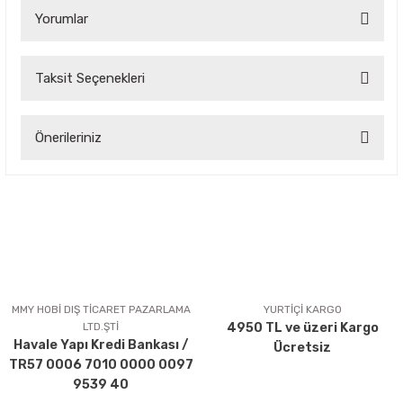
Yorumlar
Taksit Seçenekleri
Bu ürüne ilk yorumu siz yapın!
Önerileriniz
Yorum Yaz
Bu ürünün fiyat bilgisi, resim, ürün açıklamalarında ve diğer
konularda yetersiz gördüğünüz noktaları öneri formunu
kullanarak tarafımıza iletebilirsiniz.
Görüş ve önerileriniz için teşekkür ederiz.
Ürün resmi kalitesiz, bozuk veya görüntülenemiyor.
Ürün açıklamasında eksik bilgiler bulunuyor.
MMY HOBİ DIŞ TİCARET PAZARLAMA
YURTİÇİ KARGO
LTD.ŞTİ
4950 TL ve üzeri Kargo
Ürün bilgilerinde hatalar bulunuyor.
Havale Yapı Kredi Bankası /
Ücretsiz
Ürün fiyatı diğer sitelerden daha pahalı.
TR57 0006 7010 0000 0097
Bu ürüne benzer farklı alternatifler olmalı.
9539 40