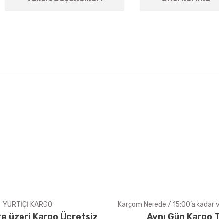
arda yetersiz gördüğünüz noktaları öneri formunu kullanarak tarafımıza ile
Bu ürüne ilk yorumu siz yapın!
Yorum Yaz
YURTİÇİ KARGO
Kargom Nerede / 15:00’a kadar ve
e üzeri Kargo Ücretsiz
Aynı Gün Kargo T