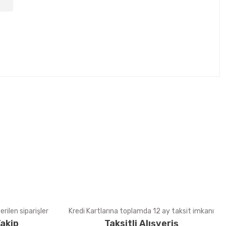
tebilirsiniz.
rilen siparişler
Kredi Kartlarına toplamda 12 ay taksit imkanı
akip
Taksitli Alışveriş