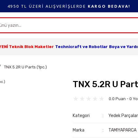
4950 TL ÜZERİ ALIŞVERİŞLERDE
KARGO BEDAVA!
YENİ Teknik Blok Maketler
Technicraft ve Robotlar
Boya ve Yard
TNX 5.2R U Parts (1pc.)
TNX 5.2R U Part
0.0 Puan - 0 Y
Kategori
Yedek Parçala
Marka
TAMIYAPARCA