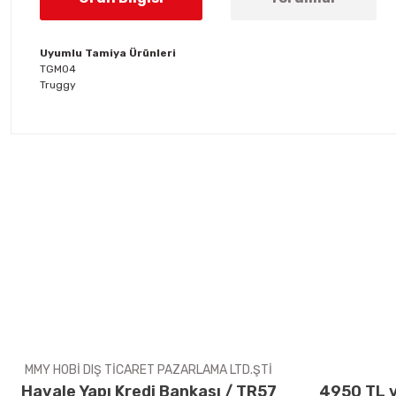
Uyumlu Tamiya Ürünleri
TGM04
Truggy
Bu ürünün fiyat bilgisi, resim, ürün açıklamalarında ve diğer konul
Görüş ve önerileriniz için teşekkür ederiz.
Ürün resmi kalitesiz, bozuk veya görüntülenemiyor.
Ürün açıklamasında eksik bilgiler bulunuyor.
Ürün bilgilerinde hatalar bulunuyor.
Ürün fiyatı diğer sitelerden daha pahalı.
Bu ürüne benzer farklı alternatifler olmalı.
MMY HOBİ DIŞ TİCARET PAZARLAMA LTD.ŞTİ
Havale Yapı Kredi Bankası / TR57
4950 TL v