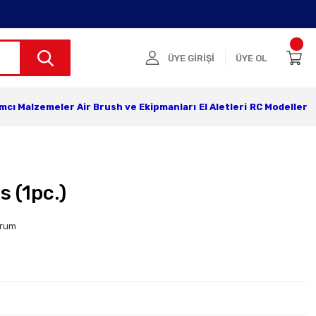
ÜYE GİRİŞİ
ÜYE OL
ımcı Malzemeler
Air Brush ve Ekipmanları
El Aletleri
RC Modeller
s (1pc.)
orum
r