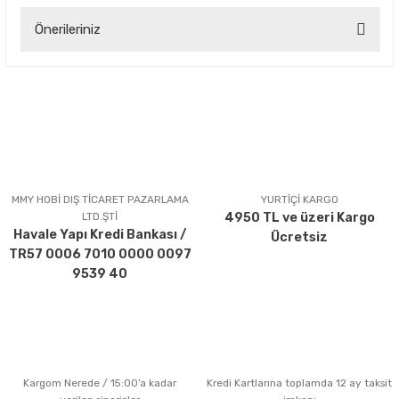
Önerileriniz
Yorum Yaz
Bu ürünün fiyat bilgisi, resim, ürün açıklamalarında ve diğer
konularda yetersiz gördüğünüz noktaları öneri formunu
kullanarak tarafımıza iletebilirsiniz.
Görüş ve önerileriniz için teşekkür ederiz.
Ürün resmi kalitesiz, bozuk veya görüntülenemiyor.
Ürün açıklamasında eksik bilgiler bulunuyor.
MMY HOBİ DIŞ TİCARET PAZARLAMA
YURTİÇİ KARGO
LTD.ŞTİ
4950 TL ve üzeri Kargo
Ürün bilgilerinde hatalar bulunuyor.
Havale Yapı Kredi Bankası /
Ücretsiz
Ürün fiyatı diğer sitelerden daha pahalı.
TR57 0006 7010 0000 0097
Bu ürüne benzer farklı alternatifler olmalı.
9539 40
Kargom Nerede / 15:00’a kadar
Kredi Kartlarına toplamda 12 ay taksit
Gönder