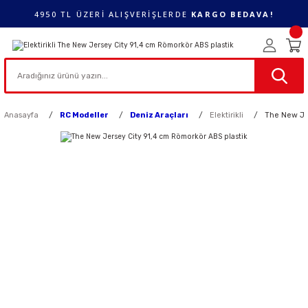
4950 TL ÜZERİ ALIŞVERİŞLERDE
KARGO BEDAVA!
Anasayfa
RC Modeller
Deniz Araçları
Elektirikli
The New Je