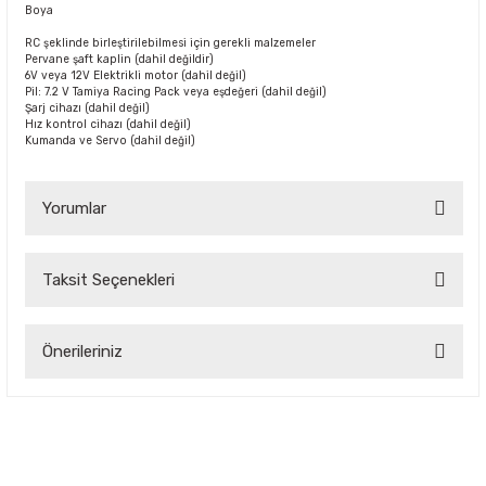
Boya
RC şeklinde birleştirilebilmesi için gerekli malzemeler
Pervane şaft kaplin (dahil değildir)
6V veya 12V Elektrikli motor (dahil değil)
Pil: 7.2 V Tamiya Racing Pack veya eşdeğeri (dahil değil)
Şarj cihazı (dahil değil)
Hız kontrol cihazı (dahil değil)
Kumanda ve Servo (dahil değil)
Yorumlar
Taksit Seçenekleri
Bu ürüne ilk yorumu siz yapın!
Önerileriniz
Yorum Yaz
Bu ürünün fiyat bilgisi, resim, ürün açıklamalarında ve diğer
konularda yetersiz gördüğünüz noktaları öneri formunu
kullanarak tarafımıza iletebilirsiniz.
Görüş ve önerileriniz için teşekkür ederiz.