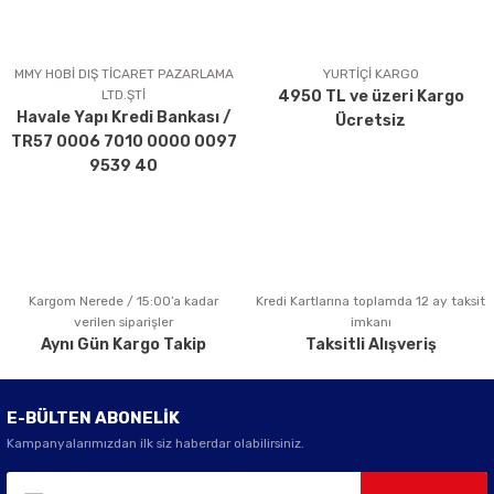
Ürün resmi kalitesiz, bozuk veya görüntülenemiyor.
Ürün açıklamasında eksik bilgiler bulunuyor.
MMY HOBİ DIŞ TİCARET PAZARLAMA
YURTİÇİ KARGO
LTD.ŞTİ
4950 TL ve üzeri Kargo
Ürün bilgilerinde hatalar bulunuyor.
Havale Yapı Kredi Bankası /
Ücretsiz
Ürün fiyatı diğer sitelerden daha pahalı.
TR57 0006 7010 0000 0097
Bu ürüne benzer farklı alternatifler olmalı.
9539 40
Kargom Nerede / 15:00’a kadar
Kredi Kartlarına toplamda 12 ay taksit
Gönder
verilen siparişler
imkanı
Aynı Gün Kargo Takip
Taksitli Alışveriş
E-BÜLTEN ABONELİK
Kampanyalarımızdan ilk siz haberdar olabilirsiniz.