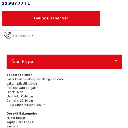
22.987,77 TL
Gelince Haber Ver
Stok Sorunuz
Ürün Bilgisi
Teknik özellikler
Lazer kesilmiş ahşap ve fitting sedi dahil.
Vakum pilastik gövde
PVC üst yapı parçaları.
Ölçek: 1/32
Uzunluk: 91,44 cm
Genişlik: 22,86 cm
RC şeklinde birleştirilebilir
Gerekli Malzemeler
Maket bıçağı
Yapıştırıcı / Epoksi
Zımpara