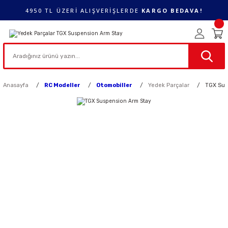
4950 TL ÜZERİ ALIŞVERİŞLERDE
KARGO BEDAVA!
Anasayfa
RC Modeller
Otomobiller
Yedek Parçalar
TGX Sus