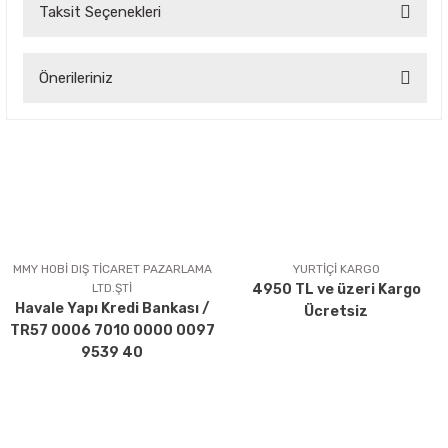
Taksit Seçenekleri
Bu ürüne ilk yorumu siz yapın!
Önerileriniz
Yorum Yaz
Bu ürünün fiyat bilgisi, resim, ürün açıklamalarında ve diğer
konularda yetersiz gördüğünüz noktaları öneri formunu
kullanarak tarafımıza iletebilirsiniz.
Görüş ve önerileriniz için teşekkür ederiz.
Ürün resmi kalitesiz, bozuk veya görüntülenemiyor.
Ürün açıklamasında eksik bilgiler bulunuyor.
MMY HOBİ DIŞ TİCARET PAZARLAMA
YURTİÇİ KARGO
LTD.ŞTİ
4950 TL ve üzeri Kargo
Ürün bilgilerinde hatalar bulunuyor.
Havale Yapı Kredi Bankası /
Ücretsiz
Ürün fiyatı diğer sitelerden daha pahalı.
TR57 0006 7010 0000 0097
Bu ürüne benzer farklı alternatifler olmalı.
9539 40