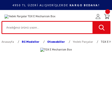
4950 TL ÜZERİ ALIŞVERİŞLERDE
KARGO BEDAVA!
Anasayfa
RC Modeller
Otomobiller
Yedek Parçalar
TGX E M