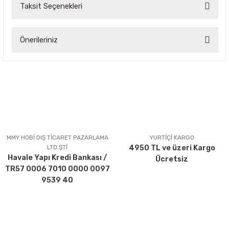
Taksit Seçenekleri
Bu ürüne ilk yorumu siz yapın!
Önerileriniz
Yorum Yaz
Bu ürünün fiyat bilgisi, resim, ürün açıklamalarında ve diğer
konularda yetersiz gördüğünüz noktaları öneri formunu
kullanarak tarafımıza iletebilirsiniz.
Görüş ve önerileriniz için teşekkür ederiz.
Ürün resmi kalitesiz, bozuk veya görüntülenemiyor.
Ürün açıklamasında eksik bilgiler bulunuyor.
MMY HOBİ DIŞ TİCARET PAZARLAMA
YURTİÇİ KARGO
LTD.ŞTİ
4950 TL ve üzeri Kargo
Ürün bilgilerinde hatalar bulunuyor.
Havale Yapı Kredi Bankası /
Ücretsiz
Ürün fiyatı diğer sitelerden daha pahalı.
TR57 0006 7010 0000 0097
Bu ürüne benzer farklı alternatifler olmalı.
9539 40