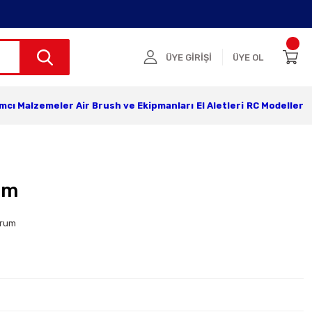
ÜYE GİRİŞİ
ÜYE OL
ımcı Malzemeler
Air Brush ve Ekipmanları
El Aletleri
RC Modeller
am
orum
r