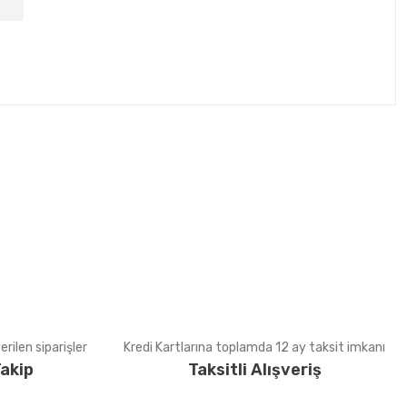
tebilirsiniz.
rilen siparişler
Kredi Kartlarına toplamda 12 ay taksit imkanı
akip
Taksitli Alışveriş