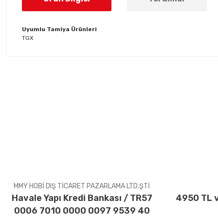
Uyumlu Tamiya Ürünleri
TGX
Bu ürünün fiyat bilgisi, resim, ürün açıklamalarında ve diğer konul
Görüş ve önerileriniz için teşekkür ederiz.
Ürün resmi kalitesiz, bozuk veya görüntülenemiyor.
Ürün açıklamasında eksik bilgiler bulunuyor.
Ürün bilgilerinde hatalar bulunuyor.
Ürün fiyatı diğer sitelerden daha pahalı.
Bu ürüne benzer farklı alternatifler olmalı.
MMY HOBİ DIŞ TİCARET PAZARLAMA LTD.ŞTİ
Havale Yapı Kredi Bankası / TR57
4950 TL v
0006 7010 0000 0097 9539 40