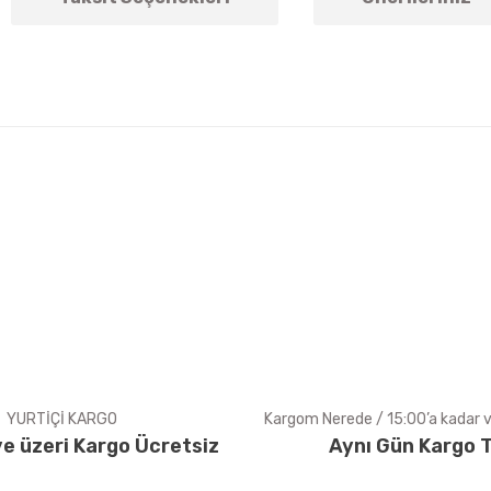
arda yetersiz gördüğünüz noktaları öneri formunu kullanarak tarafımıza ile
Bu ürüne ilk yorumu siz yapın!
Yorum Yaz
YURTİÇİ KARGO
Kargom Nerede / 15:00’a kadar ve
e üzeri Kargo Ücretsiz
Aynı Gün Kargo T