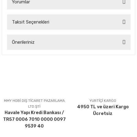
Yorumlar
Taksit Seçenekleri
Bu ürüne ilk yorumu siz yapın!
Önerileriniz
Yorum Yaz
Bu ürünün fiyat bilgisi, resim, ürün açıklamalarında ve diğer
konularda yetersiz gördüğünüz noktaları öneri formunu
kullanarak tarafımıza iletebilirsiniz.
Görüş ve önerileriniz için teşekkür ederiz.
Ürün resmi kalitesiz, bozuk veya görüntülenemiyor.
Ürün açıklamasında eksik bilgiler bulunuyor.
MMY HOBİ DIŞ TİCARET PAZARLAMA
YURTİÇİ KARGO
LTD.ŞTİ
4950 TL ve üzeri Kargo
Ürün bilgilerinde hatalar bulunuyor.
Havale Yapı Kredi Bankası /
Ücretsiz
Ürün fiyatı diğer sitelerden daha pahalı.
TR57 0006 7010 0000 0097
Bu ürüne benzer farklı alternatifler olmalı.
9539 40