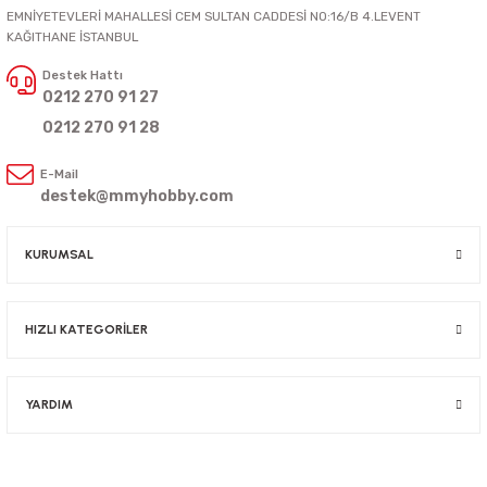
EMNİYETEVLERİ MAHALLESİ CEM SULTAN CADDESİ NO:16/B 4.LEVENT
KAĞITHANE İSTANBUL
Destek Hattı
0212 270 91 27
0212 270 91 28
E-Mail
destek@mmyhobby.com
KURUMSAL
HIZLI KATEGORİLER
YARDIM