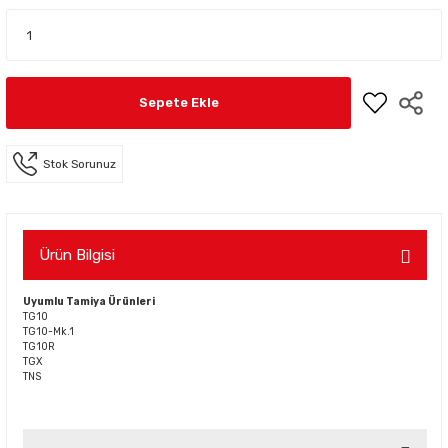
Sepete Ekle
Stok Sorunuz
Ürün Bilgisi
Uyumlu Tamiya Ürünleri
TG10
TG10-Mk.1
TG10R
TGX
TNS