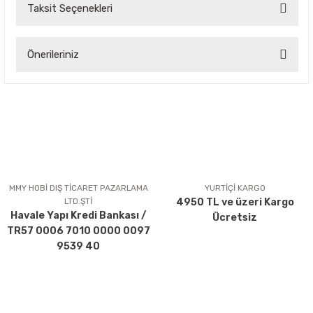
Taksit Seçenekleri
Bu ürüne ilk yorumu siz yapın!
Önerileriniz
Yorum Yaz
Bu ürünün fiyat bilgisi, resim, ürün açıklamalarında ve diğer
konularda yetersiz gördüğünüz noktaları öneri formunu
kullanarak tarafımıza iletebilirsiniz.
Görüş ve önerileriniz için teşekkür ederiz.
Ürün resmi kalitesiz, bozuk veya görüntülenemiyor.
Ürün açıklamasında eksik bilgiler bulunuyor.
MMY HOBİ DIŞ TİCARET PAZARLAMA
YURTİÇİ KARGO
LTD.ŞTİ
4950 TL ve üzeri Kargo
Ürün bilgilerinde hatalar bulunuyor.
Havale Yapı Kredi Bankası /
Ücretsiz
Ürün fiyatı diğer sitelerden daha pahalı.
TR57 0006 7010 0000 0097
Bu ürüne benzer farklı alternatifler olmalı.
9539 40