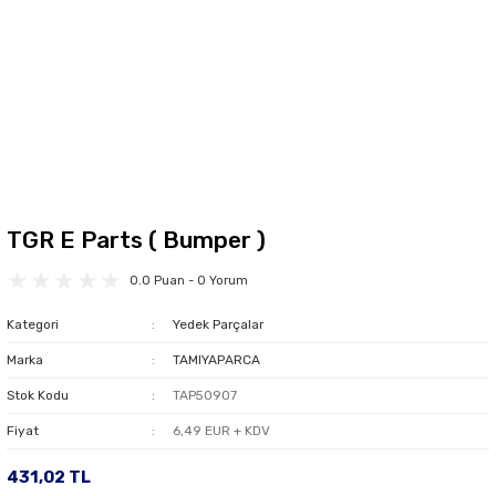
TGR E Parts ( Bumper )
0.0 Puan - 0 Yorum
Kategori
Yedek Parçalar
Marka
TAMIYAPARCA
Stok Kodu
TAP50907
Fiyat
6,49 EUR + KDV
431,02 TL