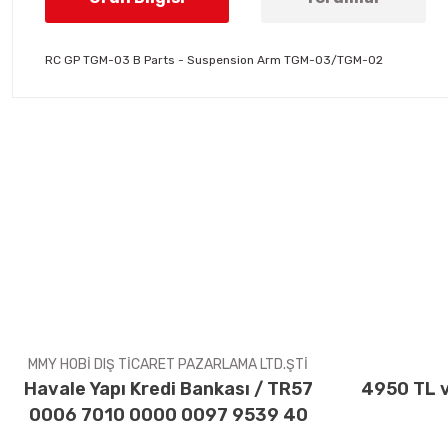
RC GP TGM-03 B Parts - Suspension Arm TGM-03/TGM-02
Bu ürünün fiyat bilgisi, resim, ürün açıklamalarında ve diğer konul
Görüş ve önerileriniz için teşekkür ederiz.
Ürün resmi kalitesiz, bozuk veya görüntülenemiyor.
Ürün açıklamasında eksik bilgiler bulunuyor.
Ürün bilgilerinde hatalar bulunuyor.
Ürün fiyatı diğer sitelerden daha pahalı.
Bu ürüne benzer farklı alternatifler olmalı.
MMY HOBİ DIŞ TİCARET PAZARLAMA LTD.ŞTİ
Havale Yapı Kredi Bankası / TR57
4950 TL v
0006 7010 0000 0097 9539 40