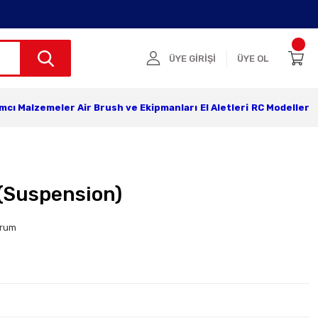
ÜYE GİRİŞİ
ÜYE OL
ımcı Malzemeler
Air Brush ve Ekipmanları
El Aletleri
RC Modeller
(Suspension)
orum
r