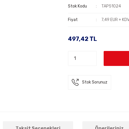
Stok Kodu
TAP51024
Fiyat
7,49 EUR + KD
497,42 TL
Stok Sorunuz
Taksit Seçenekleri
Önerileriniz