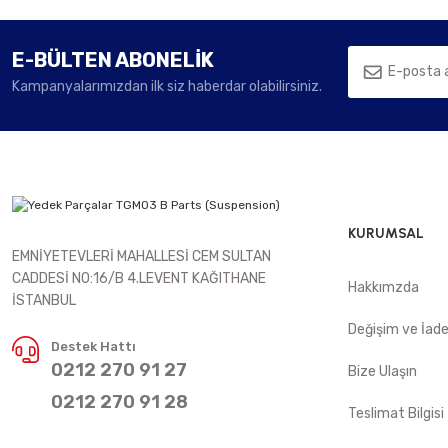
E-BÜLTEN ABONELİK
Kampanyalarımızdan ilk siz haberdar olabilirsiniz.
KURUMSAL
EMNİYETEVLERİ MAHALLESİ CEM SULTAN
CADDESİ NO:16/B 4.LEVENT KAĞITHANE
Hakkımzda
İSTANBUL
Değişim ve İad
Destek Hattı
0212 270 91 27
Bize Ulaşın
0212 270 91 28
Teslimat Bilgisi