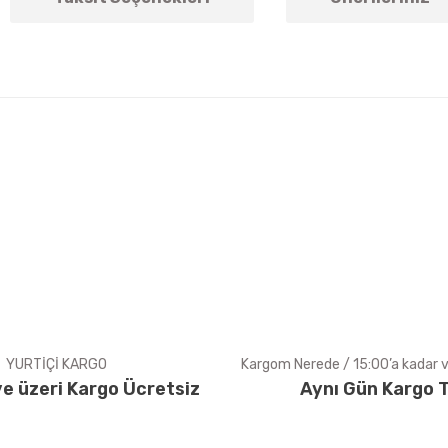
arda yetersiz gördüğünüz noktaları öneri formunu kullanarak tarafımıza ile
Bu ürüne ilk yorumu siz yapın!
Yorum Yaz
YURTİÇİ KARGO
Kargom Nerede / 15:00’a kadar ve
e üzeri Kargo Ücretsiz
Aynı Gün Kargo T