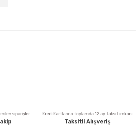
tebilirsiniz.
rilen siparişler
Kredi Kartlarına toplamda 12 ay taksit imkanı
akip
Taksitli Alışveriş