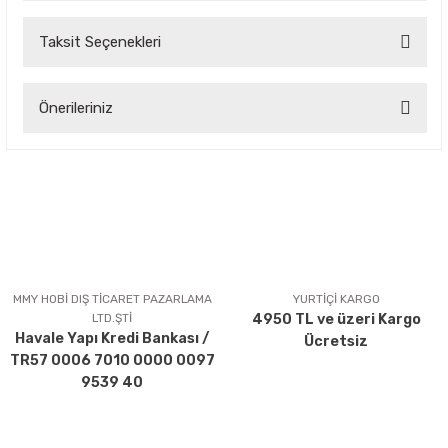
Taksit Seçenekleri
Bu ürüne ilk yorumu siz yapın!
Önerileriniz
Yorum Yaz
Bu ürünün fiyat bilgisi, resim, ürün açıklamalarında ve diğer
konularda yetersiz gördüğünüz noktaları öneri formunu
kullanarak tarafımıza iletebilirsiniz.
Görüş ve önerileriniz için teşekkür ederiz.
Ürün resmi kalitesiz, bozuk veya görüntülenemiyor.
Ürün açıklamasında eksik bilgiler bulunuyor.
MMY HOBİ DIŞ TİCARET PAZARLAMA
YURTİÇİ KARGO
LTD.ŞTİ
4950 TL ve üzeri Kargo
Ürün bilgilerinde hatalar bulunuyor.
Havale Yapı Kredi Bankası /
Ücretsiz
Ürün fiyatı diğer sitelerden daha pahalı.
TR57 0006 7010 0000 0097
Bu ürüne benzer farklı alternatifler olmalı.
9539 40