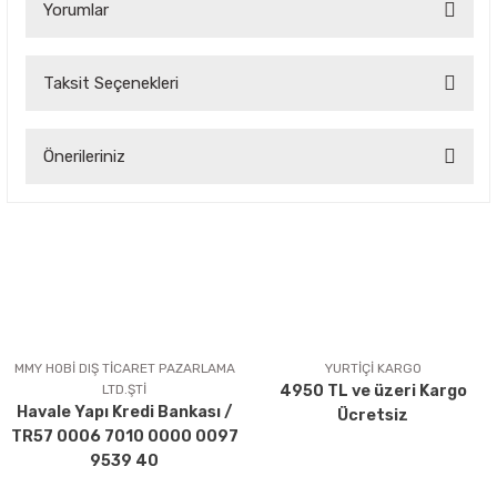
Yorumlar
Taksit Seçenekleri
Bu ürüne ilk yorumu siz yapın!
Önerileriniz
Yorum Yaz
Bu ürünün fiyat bilgisi, resim, ürün açıklamalarında ve diğer
konularda yetersiz gördüğünüz noktaları öneri formunu
kullanarak tarafımıza iletebilirsiniz.
Görüş ve önerileriniz için teşekkür ederiz.
Ürün resmi kalitesiz, bozuk veya görüntülenemiyor.
Ürün açıklamasında eksik bilgiler bulunuyor.
MMY HOBİ DIŞ TİCARET PAZARLAMA
YURTİÇİ KARGO
LTD.ŞTİ
4950 TL ve üzeri Kargo
Ürün bilgilerinde hatalar bulunuyor.
Havale Yapı Kredi Bankası /
Ücretsiz
Ürün fiyatı diğer sitelerden daha pahalı.
TR57 0006 7010 0000 0097
Bu ürüne benzer farklı alternatifler olmalı.
9539 40