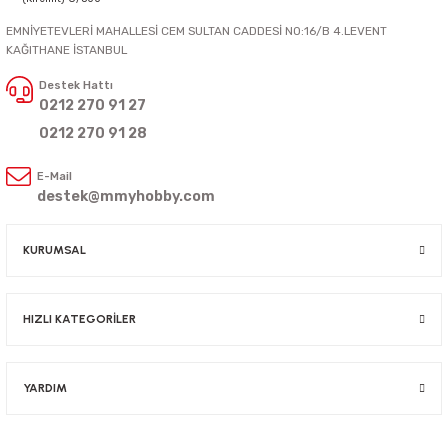
EMNİYETEVLERİ MAHALLESİ CEM SULTAN CADDESİ NO:16/B 4.LEVENT
KAĞITHANE İSTANBUL
Destek Hattı
0212 270 91 27
0212 270 91 28
E-Mail
destek@mmyhobby.com
KURUMSAL
HIZLI KATEGORİLER
YARDIM