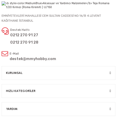
EMNİYETEVLERİ MAHALLESİ CEM SULTAN CADDESİ NO:16/B 4.LEVENT
KAĞITHANE İSTANBUL
Destek Hattı
0212 270 91 27
0212 270 91 28
E-Mail
destek@mmyhobby.com
KURUMSAL
HIZLI KATEGORİLER
YARDIM