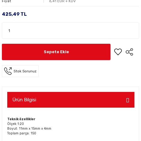
Fiyat
6,41 EUR + KDV
425,49 TL
Sepete Ekle
Stok Sorunuz
Ürün Bilgisi
Teknik özellikler
Ölçek:1:20
Boyut: 11mm x 15mm x 4mm
Toplam parça: 150