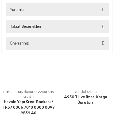
Yorumlar
Taksit Seçenekleri
Bu ürüne ilk yorumu siz yapın!
Önerileriniz
Yorum Yaz
Bu ürünün fiyat bilgisi, resim, ürün açıklamalarında ve diğer
konularda yetersiz gördüğünüz noktaları öneri formunu
kullanarak tarafımıza iletebilirsiniz.
Görüş ve önerileriniz için teşekkür ederiz.
Ürün resmi kalitesiz, bozuk veya görüntülenemiyor.
Ürün açıklamasında eksik bilgiler bulunuyor.
MMY HOBİ DIŞ TİCARET PAZARLAMA
YURTİÇİ KARGO
LTD.ŞTİ
4950 TL ve üzeri Kargo
Ürün bilgilerinde hatalar bulunuyor.
Havale Yapı Kredi Bankası /
Ücretsiz
Ürün fiyatı diğer sitelerden daha pahalı.
TR57 0006 7010 0000 0097
Bu ürüne benzer farklı alternatifler olmalı.
9539 40