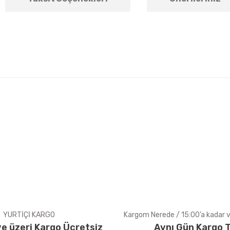
arda yetersiz gördüğünüz noktaları öneri formunu kullanarak tarafımıza ile
Bu ürüne ilk yorumu siz yapın!
Yorum Yaz
YURTİÇİ KARGO
Kargom Nerede / 15:00’a kadar ve
e üzeri Kargo Ücretsiz
Aynı Gün Kargo T