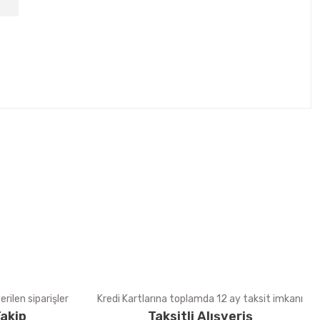
tebilirsiniz.
rilen siparişler
Kredi Kartlarına toplamda 12 ay taksit imkanı
akip
Taksitli Alışveriş