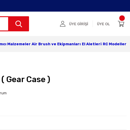
ÜYE GİRİŞİ
ÜYE OL
ımcı Malzemeler
Air Brush ve Ekipmanları
El Aletleri
RC Modeller
 ( Gear Case )
orum
r