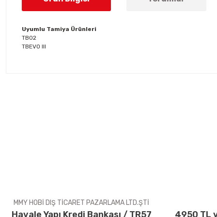
Uyumlu Tamiya Ürünleri
TB02
TBEVO III
Bu ürünün fiyat bilgisi, resim, ürün açıklamalarında ve diğer konul
Görüş ve önerileriniz için teşekkür ederiz.
Ürün resmi kalitesiz, bozuk veya görüntülenemiyor.
Ürün açıklamasında eksik bilgiler bulunuyor.
Ürün bilgilerinde hatalar bulunuyor.
Ürün fiyatı diğer sitelerden daha pahalı.
Bu ürüne benzer farklı alternatifler olmalı.
MMY HOBİ DIŞ TİCARET PAZARLAMA LTD.ŞTİ
Havale Yapı Kredi Bankası / TR57
4950 TL v