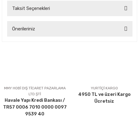
Taksit Seçenekleri
Bu ürüne ilk yorumu siz yapın!
Önerileriniz
Yorum Yaz
Bu ürünün fiyat bilgisi, resim, ürün açıklamalarında ve diğer
konularda yetersiz gördüğünüz noktaları öneri formunu
kullanarak tarafımıza iletebilirsiniz.
Görüş ve önerileriniz için teşekkür ederiz.
Ürün resmi kalitesiz, bozuk veya görüntülenemiyor.
Ürün açıklamasında eksik bilgiler bulunuyor.
MMY HOBİ DIŞ TİCARET PAZARLAMA
YURTİÇİ KARGO
LTD.ŞTİ
4950 TL ve üzeri Kargo
Ürün bilgilerinde hatalar bulunuyor.
Havale Yapı Kredi Bankası /
Ücretsiz
Ürün fiyatı diğer sitelerden daha pahalı.
TR57 0006 7010 0000 0097
Bu ürüne benzer farklı alternatifler olmalı.
9539 40