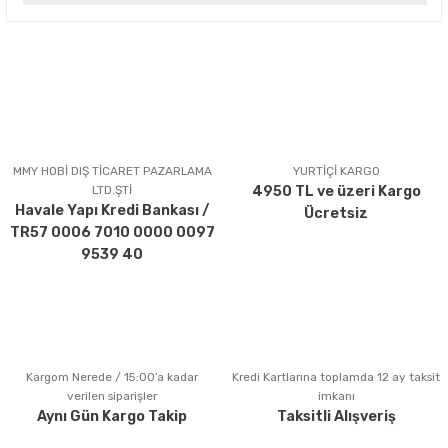
Bu ürünün fiyat bilgisi, resim, ürün açıklamalarında ve diğer
konularda yetersiz gördüğünüz noktaları öneri formunu
kullanarak tarafımıza iletebilirsiniz.
Görüş ve önerileriniz için teşekkür ederiz.
Ürün resmi kalitesiz, bozuk veya görüntülenemiyor.
Ürün açıklamasında eksik bilgiler bulunuyor.
MMY HOBİ DIŞ TİCARET PAZARLAMA
YURTİÇİ KARGO
LTD.ŞTİ
4950 TL ve üzeri Kargo
Ürün bilgilerinde hatalar bulunuyor.
Havale Yapı Kredi Bankası /
Ücretsiz
Ürün fiyatı diğer sitelerden daha pahalı.
TR57 0006 7010 0000 0097
Bu ürüne benzer farklı alternatifler olmalı.
9539 40
Kargom Nerede / 15:00’a kadar
Kredi Kartlarına toplamda 12 ay taksit
Gönder
verilen siparişler
imkanı
Aynı Gün Kargo Takip
Taksitli Alışveriş