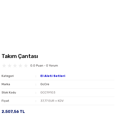
Takım Çantası
0.0 Puan - 0 Yorum
Kategori
El Aleti Setleri
Marka
OcCre
Stok Kodu
OCC19103
Fiyat
37,77 EUR + KDV
2.507,56 TL