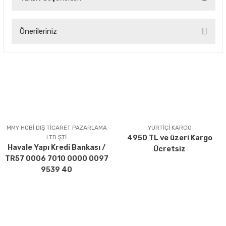
Bu ürüne ilk yorumu siz yapın!
Önerileriniz
Yorum Yaz
Bu ürünün fiyat bilgisi, resim, ürün açıklamalarında ve diğer
konularda yetersiz gördüğünüz noktaları öneri formunu
kullanarak tarafımıza iletebilirsiniz.
Görüş ve önerileriniz için teşekkür ederiz.
Ürün resmi kalitesiz, bozuk veya görüntülenemiyor.
Ürün açıklamasında eksik bilgiler bulunuyor.
MMY HOBİ DIŞ TİCARET PAZARLAMA
YURTİÇİ KARGO
LTD.ŞTİ
4950 TL ve üzeri Kargo
Ürün bilgilerinde hatalar bulunuyor.
Havale Yapı Kredi Bankası /
Ücretsiz
Ürün fiyatı diğer sitelerden daha pahalı.
TR57 0006 7010 0000 0097
Bu ürüne benzer farklı alternatifler olmalı.
9539 40