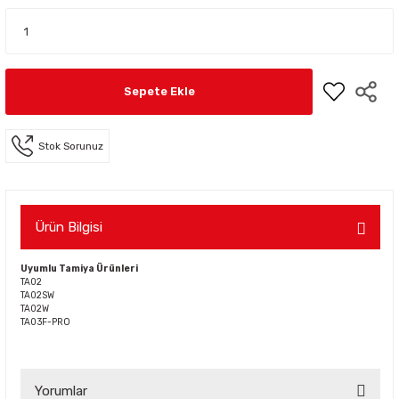
Sepete Ekle
Stok Sorunuz
Ürün Bilgisi
Uyumlu Tamiya Ürünleri
TA02
TA02SW
TA02W
TA03F-PRO
Yorumlar