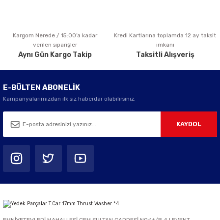
Kargom Nerede / 15:00’a kadar
Kredi Kartlarına toplamda 12 ay taksit
Gönder
verilen siparişler
imkanı
Aynı Gün Kargo Takip
Taksitli Alışveriş
E-BÜLTEN ABONELİK
Kampanyalarımızdan ilk siz haberdar olabilirsiniz.
KAYDOL
EMNİYETEVLERİ MAHALLESİ CEM SULTAN CADDESİ NO:16/B 4.LEVENT