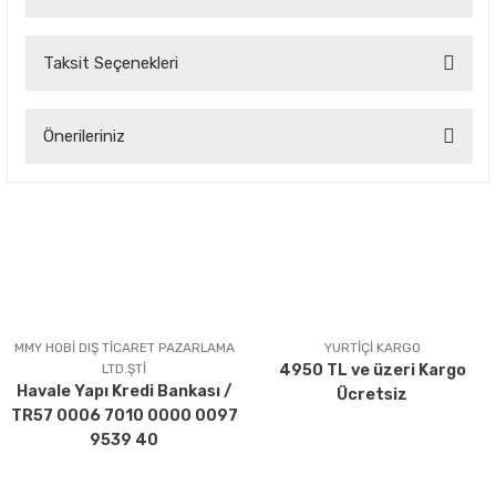
Taksit Seçenekleri
Bu ürüne ilk yorumu siz yapın!
Önerileriniz
Yorum Yaz
Bu ürünün fiyat bilgisi, resim, ürün açıklamalarında ve diğer
konularda yetersiz gördüğünüz noktaları öneri formunu
kullanarak tarafımıza iletebilirsiniz.
Görüş ve önerileriniz için teşekkür ederiz.
Ürün resmi kalitesiz, bozuk veya görüntülenemiyor.
Ürün açıklamasında eksik bilgiler bulunuyor.
MMY HOBİ DIŞ TİCARET PAZARLAMA
YURTİÇİ KARGO
LTD.ŞTİ
4950 TL ve üzeri Kargo
Ürün bilgilerinde hatalar bulunuyor.
Havale Yapı Kredi Bankası /
Ücretsiz
Ürün fiyatı diğer sitelerden daha pahalı.
TR57 0006 7010 0000 0097
Bu ürüne benzer farklı alternatifler olmalı.
9539 40