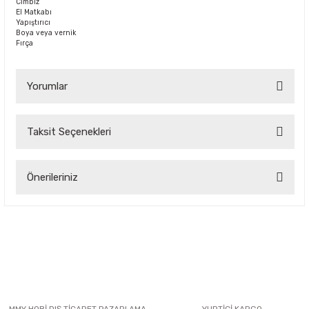
Cımbız
El Matkabı
Yapıştırıcı
Boya veya vernik
Fırça
Yorumlar
Taksit Seçenekleri
Bu ürüne ilk yorumu siz yapın!
Önerileriniz
Yorum Yaz
Bu ürünün fiyat bilgisi, resim, ürün açıklamalarında ve diğer
konularda yetersiz gördüğünüz noktaları öneri formunu
kullanarak tarafımıza iletebilirsiniz.
Görüş ve önerileriniz için teşekkür ederiz.
Ürün resmi kalitesiz, bozuk veya görüntülenemiyor.
Ürün açıklamasında eksik bilgiler bulunuyor.