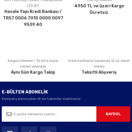
MMY HOBİ DIŞ TİCARET PAZARLAMA
YURTİÇİ KARGO
LTD.ŞTİ
4950 TL ve üzeri Kargo
Ürün bilgilerinde hatalar bulunuyor.
Havale Yapı Kredi Bankası /
Ücretsiz
Ürün fiyatı diğer sitelerden daha pahalı.
TR57 0006 7010 0000 0097
Bu ürüne benzer farklı alternatifler olmalı.
9539 40
Kargom Nerede / 15:00’a kadar
Kredi Kartlarına toplamda 12 ay taksit
Gönder
verilen siparişler
imkanı
Aynı Gün Kargo Takip
Taksitli Alışveriş
E-BÜLTEN ABONELİK
Kampanyalarımızdan ilk siz haberdar olabilirsiniz.
KAYDOL