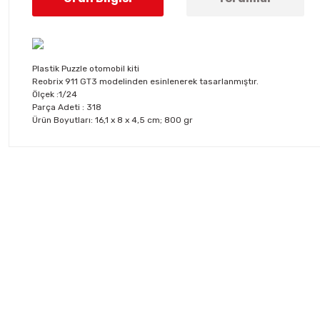
Plastik Puzzle otomobil kiti
Reobrix 911 GT3 modelinden esinlenerek tasarlanmıştır.
Ölçek :1/24
Parça Adeti : 318
Ürün Boyutları: ‎16,1 x 8 x 4,5 cm; 800 gr
Bu ürünün fiyat bilgisi, resim, ürün açıklamalarında ve diğer konul
Görüş ve önerileriniz için teşekkür ederiz.
Ürün resmi kalitesiz, bozuk veya görüntülenemiyor.
Ürün açıklamasında eksik bilgiler bulunuyor.
Ürün bilgilerinde hatalar bulunuyor.
Ürün fiyatı diğer sitelerden daha pahalı.
Bu ürüne benzer farklı alternatifler olmalı.