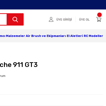
ÜYE GİRİŞİ
ÜYE OL
ımcı Malzemeler
Air Brush ve Ekipmanları
El Aletleri
RC Modeller
sche 911 GT3
orum