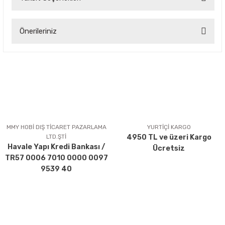
Bu ürüne ilk yorumu siz yapın!
Önerileriniz
Yorum Yaz
Bu ürünün fiyat bilgisi, resim, ürün açıklamalarında ve diğer
konularda yetersiz gördüğünüz noktaları öneri formunu
kullanarak tarafımıza iletebilirsiniz.
Görüş ve önerileriniz için teşekkür ederiz.
Ürün resmi kalitesiz, bozuk veya görüntülenemiyor.
Ürün açıklamasında eksik bilgiler bulunuyor.
MMY HOBİ DIŞ TİCARET PAZARLAMA
YURTİÇİ KARGO
LTD.ŞTİ
4950 TL ve üzeri Kargo
Ürün bilgilerinde hatalar bulunuyor.
Havale Yapı Kredi Bankası /
Ücretsiz
Ürün fiyatı diğer sitelerden daha pahalı.
TR57 0006 7010 0000 0097
Bu ürüne benzer farklı alternatifler olmalı.
9539 40