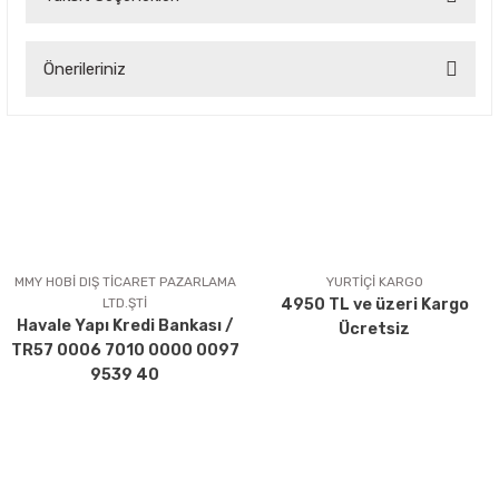
Bu ürüne ilk yorumu siz yapın!
Önerileriniz
Yorum Yaz
Bu ürünün fiyat bilgisi, resim, ürün açıklamalarında ve diğer
konularda yetersiz gördüğünüz noktaları öneri formunu
kullanarak tarafımıza iletebilirsiniz.
Görüş ve önerileriniz için teşekkür ederiz.
Ürün resmi kalitesiz, bozuk veya görüntülenemiyor.
Ürün açıklamasında eksik bilgiler bulunuyor.
MMY HOBİ DIŞ TİCARET PAZARLAMA
YURTİÇİ KARGO
LTD.ŞTİ
4950 TL ve üzeri Kargo
Ürün bilgilerinde hatalar bulunuyor.
Havale Yapı Kredi Bankası /
Ücretsiz
Ürün fiyatı diğer sitelerden daha pahalı.
TR57 0006 7010 0000 0097
Bu ürüne benzer farklı alternatifler olmalı.
9539 40