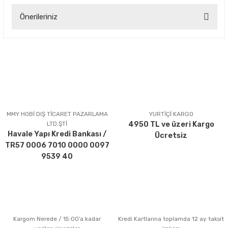
Önerileriniz
Yorum Yaz
Bu ürünün fiyat bilgisi, resim, ürün açıklamalarında ve diğer
konularda yetersiz gördüğünüz noktaları öneri formunu
kullanarak tarafımıza iletebilirsiniz.
Görüş ve önerileriniz için teşekkür ederiz.
Ürün resmi kalitesiz, bozuk veya görüntülenemiyor.
Ürün açıklamasında eksik bilgiler bulunuyor.
MMY HOBİ DIŞ TİCARET PAZARLAMA
YURTİÇİ KARGO
LTD.ŞTİ
4950 TL ve üzeri Kargo
Ürün bilgilerinde hatalar bulunuyor.
Havale Yapı Kredi Bankası /
Ücretsiz
Ürün fiyatı diğer sitelerden daha pahalı.
TR57 0006 7010 0000 0097
Bu ürüne benzer farklı alternatifler olmalı.
9539 40
Kargom Nerede / 15:00’a kadar
Kredi Kartlarına toplamda 12 ay taksit
Gönder