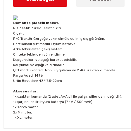
Demonte plastik maket.
RC Plastik Puzzle Traktör kiti
Ölçek :
R/C Traktör Gerçeğe yakın simüle edilmiş dış görünüm.
Dört kanallı çift modlu lityum batarya.
Arka tekerlekten çekiş sistemi.
Ön tekerleklerden yönlendirme.
Kepçe yukarı ve aşağı hareket edebilir.
Kol yukarı ve aşağı kaldırılabilir.
Çift modlu kontrol: Mobil uygulama ve 2.4G uzaktan kumanda.
Parça Adeti: 1496
Ürün Boyutları: 43*17.5*22cm
Aksesuarlar:
1x uzaktan kumanda (2 adet AAA pil ile çalışır, piller dahil değildir),
1x şarj edilebilir lityum batarya (7.4V / 500mAh),
1x servo motor,
2x M motor,
1x XL motor.