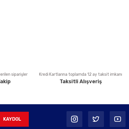
tebilirsiniz.
rilen siparişler
Kredi Kartlarına toplamda 12 ay taksit imkanı
akip
Taksitli Alışveriş
KAYDOL