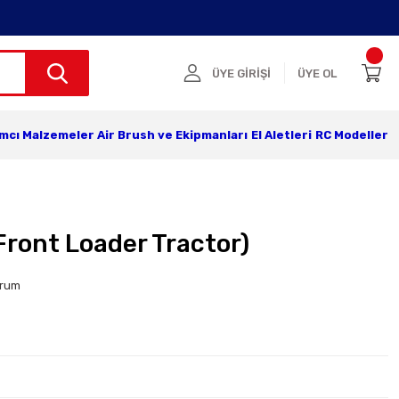
ÜYE GİRİŞİ
ÜYE OL
ımcı Malzemeler
Air Brush ve Ekipmanları
El Aletleri
RC Modeller
Front Loader Tractor)
orum