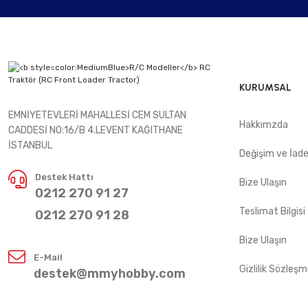
KURUMSAL
EMNİYETEVLERİ MAHALLESİ CEM SULTAN
Hakkımzda
CADDESİ NO:16/B 4.LEVENT KAĞITHANE
İSTANBUL
Değişim ve İad
Destek Hattı
Bize Ulaşın
0212 270 91 27
Teslimat Bilgisi
0212 270 91 28
Bize Ulaşın
E-Mail
Gizlilik Sözleşm
destek@mmyhobby.com