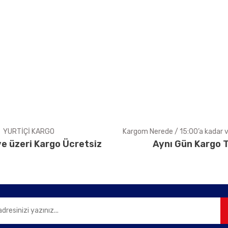
arda yetersiz gördüğünüz noktaları öneri formunu kullanarak tarafımıza ile
Bu ürüne ilk yorumu siz yapın!
Yorum Yaz
YURTİÇİ KARGO
Kargom Nerede / 15:00’a kadar ve
e üzeri Kargo Ücretsiz
Aynı Gün Kargo T
Gönder