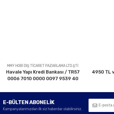
Bu ürünün fiyat bilgisi, resim, ürün açıklamalarında ve diğer konul
Görüş ve önerileriniz için teşekkür ederiz.
Ürün resmi kalitesiz, bozuk veya görüntülenemiyor.
Ürün açıklamasında eksik bilgiler bulunuyor.
Ürün bilgilerinde hatalar bulunuyor.
Ürün fiyatı diğer sitelerden daha pahalı.
Bu ürüne benzer farklı alternatifler olmalı.
MMY HOBİ DIŞ TİCARET PAZARLAMA LTD.ŞTİ
Havale Yapı Kredi Bankası / TR57
4950 TL v
0006 7010 0000 0097 9539 40
E-BÜLTEN ABONELİK
Kampanyalarımızdan ilk siz haberdar olabilirsiniz.