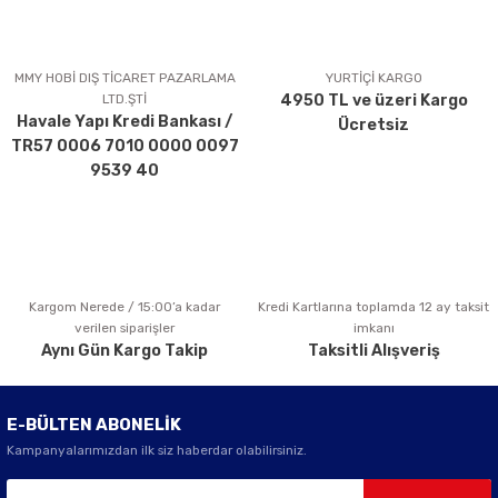
Ürün resmi kalitesiz, bozuk veya görüntülenemiyor.
Ürün açıklamasında eksik bilgiler bulunuyor.
MMY HOBİ DIŞ TİCARET PAZARLAMA
YURTİÇİ KARGO
LTD.ŞTİ
4950 TL ve üzeri Kargo
Ürün bilgilerinde hatalar bulunuyor.
Havale Yapı Kredi Bankası /
Ücretsiz
Ürün fiyatı diğer sitelerden daha pahalı.
TR57 0006 7010 0000 0097
Bu ürüne benzer farklı alternatifler olmalı.
9539 40
Kargom Nerede / 15:00’a kadar
Kredi Kartlarına toplamda 12 ay taksit
Gönder
verilen siparişler
imkanı
Aynı Gün Kargo Takip
Taksitli Alışveriş
E-BÜLTEN ABONELİK
Kampanyalarımızdan ilk siz haberdar olabilirsiniz.