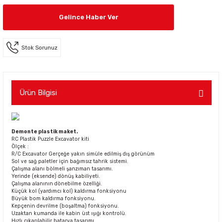
Gelince Haber Ver
Stok Sorunuz
Ürün Bilgisi
Demonte plastik maket.
RC Plastik Puzzle Excavator kiti
Ölçek :
R/C Excavator Gerçeğe yakın simüle edilmiş dış görünüm
Sol ve sağ paletler için bağımsız tahrik sistemi.
Çalışma alanı bölmeli şanzıman tasarımı.
Yerinde (eksende) dönüş kabiliyeti.
Çalışma alanının dönebilme özelliği.
Küçük kol (yardımcı kol) kaldırma fonksiyonu
Büyük bom kaldırma fonksiyonu.
Kepçenin devrilme (boşaltma) fonksiyonu.
Uzaktan kumanda ile kabin üst ışığı kontrolü.
Hızlı çıkarılabilir batarya tasarımı.