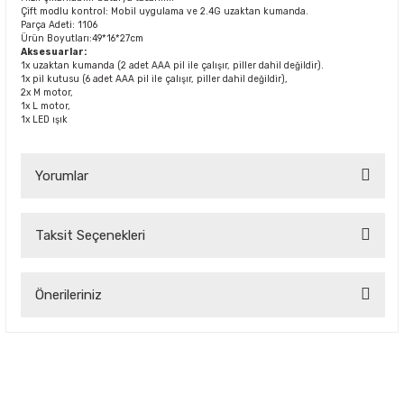
Çift modlu kontrol: Mobil uygulama ve 2.4G uzaktan kumanda.
Parça Adeti: 1106
Ürün Boyutları:49*16*27cm
Aksesuarlar:
1x uzaktan kumanda (2 adet AAA pil ile çalışır, piller dahil değildir).
1x pil kutusu (6 adet AAA pil ile çalışır, piller dahil değildir),
2x M motor,
1x L motor,
1x LED ışık
Yorumlar
Taksit Seçenekleri
Bu ürüne ilk yorumu siz yapın!
Önerileriniz
Yorum Yaz
Bu ürünün fiyat bilgisi, resim, ürün açıklamalarında ve diğer
konularda yetersiz gördüğünüz noktaları öneri formunu
kullanarak tarafımıza iletebilirsiniz.
Görüş ve önerileriniz için teşekkür ederiz.