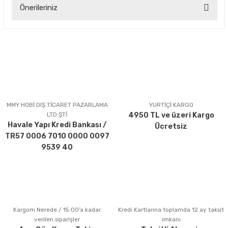
Önerileriniz
Yorum Yaz
Bu ürünün fiyat bilgisi, resim, ürün açıklamalarında ve diğer
konularda yetersiz gördüğünüz noktaları öneri formunu
kullanarak tarafımıza iletebilirsiniz.
Görüş ve önerileriniz için teşekkür ederiz.
Ürün resmi kalitesiz, bozuk veya görüntülenemiyor.
Ürün açıklamasında eksik bilgiler bulunuyor.
MMY HOBİ DIŞ TİCARET PAZARLAMA
YURTİÇİ KARGO
LTD.ŞTİ
4950 TL ve üzeri Kargo
Ürün bilgilerinde hatalar bulunuyor.
Havale Yapı Kredi Bankası /
Ücretsiz
Ürün fiyatı diğer sitelerden daha pahalı.
TR57 0006 7010 0000 0097
Bu ürüne benzer farklı alternatifler olmalı.
9539 40
Kargom Nerede / 15:00’a kadar
Kredi Kartlarına toplamda 12 ay taksit
Gönder
verilen siparişler
imkanı