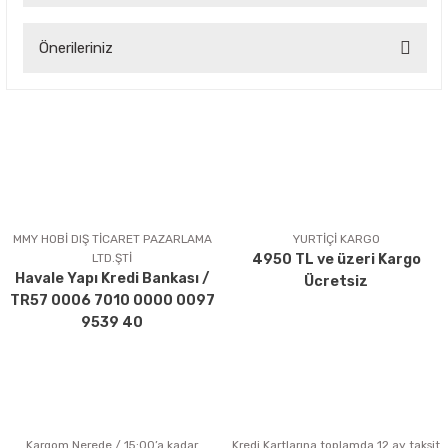
Önerileriniz
Yorum Yaz
Bu ürünün fiyat bilgisi, resim, ürün açıklamalarında ve diğer
konularda yetersiz gördüğünüz noktaları öneri formunu
kullanarak tarafımıza iletebilirsiniz.
Görüş ve önerileriniz için teşekkür ederiz.
Ürün resmi kalitesiz, bozuk veya görüntülenemiyor.
Ürün açıklamasında eksik bilgiler bulunuyor.
MMY HOBİ DIŞ TİCARET PAZARLAMA
YURTİÇİ KARGO
LTD.ŞTİ
4950 TL ve üzeri Kargo
Ürün bilgilerinde hatalar bulunuyor.
Havale Yapı Kredi Bankası /
Ücretsiz
Ürün fiyatı diğer sitelerden daha pahalı.
TR57 0006 7010 0000 0097
Bu ürüne benzer farklı alternatifler olmalı.
9539 40
Kargom Nerede / 15:00’a kadar
Kredi Kartlarına toplamda 12 ay taksit
Gönder