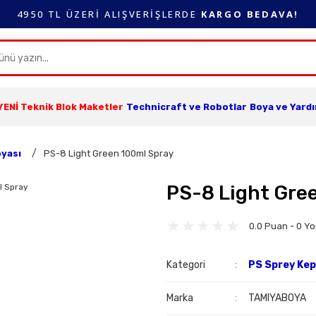
4950 TL ÜZERİ ALIŞVERİŞLERDE
KARGO BEDAVA!
YENİ Teknik Blok Maketler
Technicraft ve Robotlar
Boya ve Yard
oyası
PS-8 Light Green 100ml Spray
PS-8 Light Gre
0.0 Puan - 0 Y
Kategori
PS Sprey Kep
Marka
TAMIYABOYA