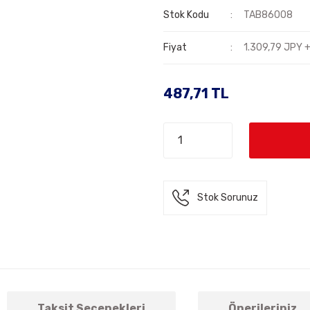
Stok Kodu
TAB86008
Fiyat
1.309,79 JPY 
487,71 TL
Stok Sorunuz
Taksit Seçenekleri
Önerileriniz