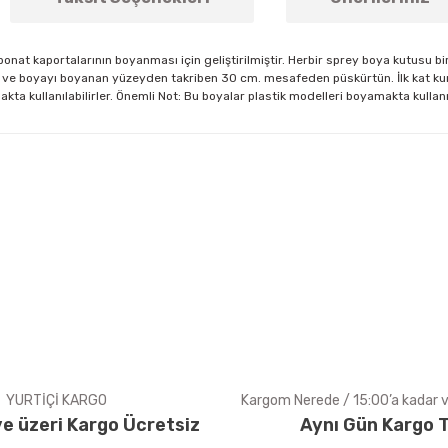
rbonat kaportalarının boyanması için geliştirilmiştir. Herbir sprey boya kutusu
n ve boyayı boyanan yüzeyden takriben 30 cm. mesafeden püskürtün. İlk kat kuru
makta kullanılabilirler. Önemli Not: Bu boyalar plastik modelleri boyamakta kulla
arda yetersiz gördüğünüz noktaları öneri formunu kullanarak tarafımıza ile
Bu ürüne ilk yorumu siz yapın!
Yorum Yaz
YURTİÇİ KARGO
Kargom Nerede / 15:00’a kadar ve
e üzeri Kargo Ücretsiz
Aynı Gün Kargo T