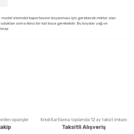
 bir model otomobil kaportasının boyanması için gerekecek miktar olan
duktan sonra ikinci bir kat boya gerekebilir. Bu boyalar yağ ve
nılmaz
tebilirsiniz.
rilen siparişler
Kredi Kartlarına toplamda 12 ay taksit imkanı
akip
Taksitli Alışveriş