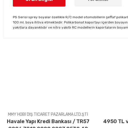
PS Serisi sprey boyalar özellikle R/C model otomobillerin şeffaf polika
100 ml. boya ihtiva etmektedir. Polikarbonat kaportayı içerden boyayı
yakıtlara dayanıklıdır ve nitro yakıtlı RC modellerin kaportalarını boya
Bu ürünün fiyat bilgisi, resim, ürün açıklamalarında ve diğer konul
Görüş ve önerileriniz için teşekkür ederiz.
Ürün resmi kalitesiz, bozuk veya görüntülenemiyor.
Ürün açıklamasında eksik bilgiler bulunuyor.
Ürün bilgilerinde hatalar bulunuyor.
Ürün fiyatı diğer sitelerden daha pahalı.
Bu ürüne benzer farklı alternatifler olmalı.
MMY HOBİ DIŞ TİCARET PAZARLAMA LTD.ŞTİ
Havale Yapı Kredi Bankası / TR57
4950 TL v