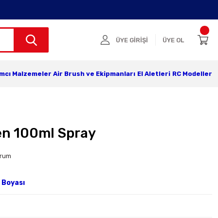
ÜYE GİRİŞİ
ÜYE OL
ımcı Malzemeler
Air Brush ve Ekipmanları
El Aletleri
RC Modeller
en 100ml Spray
orum
 Boyası