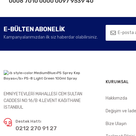
0006 7010 0000 0097 9539 40
E-BÜLTEN ABONELİK
Kampanyalarımızdan ilk siz haberdar olabilirsiniz.
KURUMSAL
EMNİYETEVLERİ MAHALLESİ CEM SULTAN
Hakkımzda
CADDESİ NO:16/B 4.LEVENT KAĞITHANE
İSTANBUL
Değişim ve İad
Destek Hattı
Bize Ulaşın
0212 270 91 27