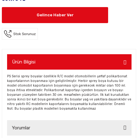
Gelince Haber Ver
Stok Sorunuz
Ürün Bilgisi
PS Serisi sprey boyalar özellikle R/C model otomobillerin şeffaf polikarbonat
kaportalarının boyanması için geliştirilmiştir. Herbir sprey boya kutusu bir
model otomobil kaportasının boyanması için gerekecek miktar olan 100 ml.
boya ihtiva etmektedir. Polikarbonat kaportayı içerden boyayın ve boyayı
boyanan yüzeyden takriben 30 cm. mesafeden püskürtün. İlk kat kuruduktan
sonra ikinci bir kat boya gerekebilir. Bu boyalar yağ ve yakıtlara dayanıklıdır ve
nitro yakıtlı RC modellerin kaportalarını boyamakta kullanılabilirler. Önemli
Not: Bu boyalar plastik modelleri boyamakta kullanılmaz
Yorumlar