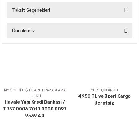
Taksit Seçenekleri
Bu ürüne ilk yorumu siz yapın!
Önerileriniz
Yorum Yaz
Bu ürünün fiyat bilgisi, resim, ürün açıklamalarında ve diğer
konularda yetersiz gördüğünüz noktaları öneri formunu
kullanarak tarafımıza iletebilirsiniz.
Görüş ve önerileriniz için teşekkür ederiz.
Ürün resmi kalitesiz, bozuk veya görüntülenemiyor.
Ürün açıklamasında eksik bilgiler bulunuyor.
MMY HOBİ DIŞ TİCARET PAZARLAMA
YURTİÇİ KARGO
LTD.ŞTİ
4950 TL ve üzeri Kargo
Ürün bilgilerinde hatalar bulunuyor.
Havale Yapı Kredi Bankası /
Ücretsiz
Ürün fiyatı diğer sitelerden daha pahalı.
TR57 0006 7010 0000 0097
Bu ürüne benzer farklı alternatifler olmalı.
9539 40