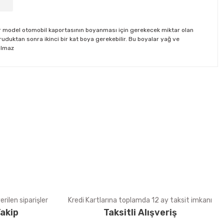
 bir model otomobil kaportasının boyanması için gerekecek miktar olan
duktan sonra ikinci bir kat boya gerekebilir. Bu boyalar yağ ve
nılmaz
tebilirsiniz.
rilen siparişler
Kredi Kartlarına toplamda 12 ay taksit imkanı
akip
Taksitli Alışveriş