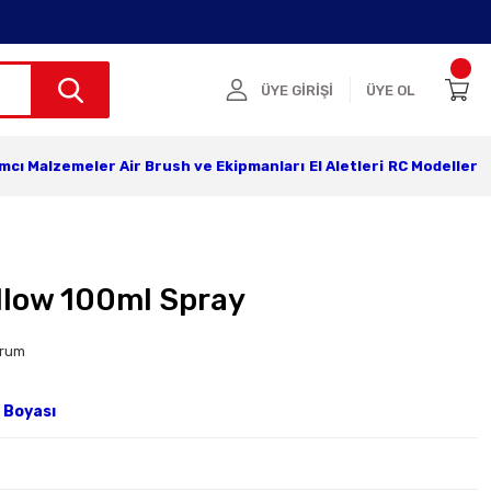
ÜYE GİRİŞİ
ÜYE OL
ımcı Malzemeler
Air Brush ve Ekipmanları
El Aletleri
RC Modeller
llow 100ml Spray
orum
 Boyası