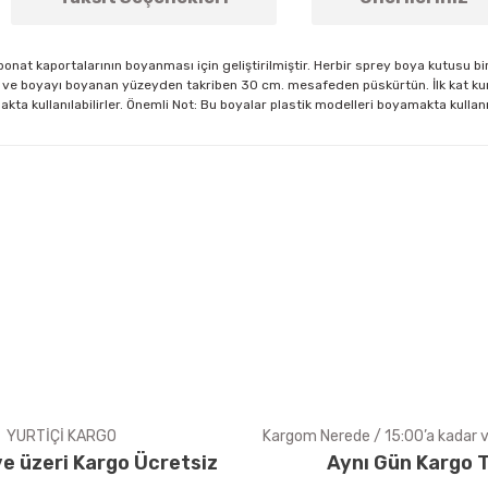
rbonat kaportalarının boyanması için geliştirilmiştir. Herbir sprey boya kutusu
n ve boyayı boyanan yüzeyden takriben 30 cm. mesafeden püskürtün. İlk kat kuru
makta kullanılabilirler. Önemli Not: Bu boyalar plastik modelleri boyamakta kulla
arda yetersiz gördüğünüz noktaları öneri formunu kullanarak tarafımıza ile
Bu ürüne ilk yorumu siz yapın!
Yorum Yaz
YURTİÇİ KARGO
Kargom Nerede / 15:00’a kadar ve
e üzeri Kargo Ücretsiz
Aynı Gün Kargo T