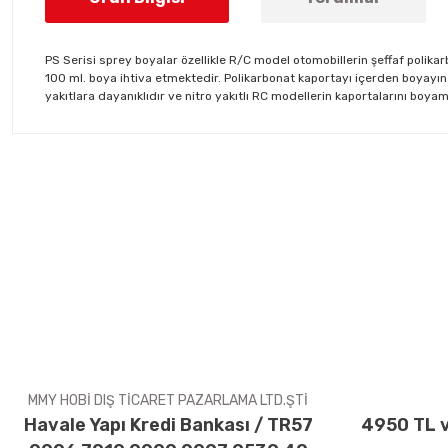
PS Serisi sprey boyalar özellikle R/C model otomobillerin şeffaf polika
100 ml. boya ihtiva etmektedir. Polikarbonat kaportayı içerden boyayı
yakıtlara dayanıklıdır ve nitro yakıtlı RC modellerin kaportalarını boya
Bu ürünün fiyat bilgisi, resim, ürün açıklamalarında ve diğer konul
Görüş ve önerileriniz için teşekkür ederiz.
Ürün resmi kalitesiz, bozuk veya görüntülenemiyor.
Ürün açıklamasında eksik bilgiler bulunuyor.
Ürün bilgilerinde hatalar bulunuyor.
Ürün fiyatı diğer sitelerden daha pahalı.
Bu ürüne benzer farklı alternatifler olmalı.
MMY HOBİ DIŞ TİCARET PAZARLAMA LTD.ŞTİ
Havale Yapı Kredi Bankası / TR57
4950 TL v