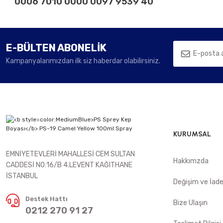
0006 7010 0000 0097 9539 40
E-BÜLTEN ABONELİK
Kampanyalarımızdan ilk siz haberdar olabilirsiniz.
KURUMSAL
EMNİYETEVLERİ MAHALLESİ CEM SULTAN
Hakkımzda
CADDESİ NO:16/B 4.LEVENT KAĞITHANE
İSTANBUL
Değişim ve İad
Destek Hattı
Bize Ulaşın
0212 270 91 27