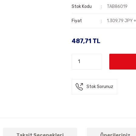
Stok Kodu
TAB86019
Fiyat
1.309,79 JPY 
487,71 TL
Stok Sorunuz
Taksit Seçenekleri
Önerileriniz