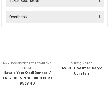
Taksit Seçenekleri
Bu ürüne ilk yorumu siz yapın!
Önerileriniz
Yorum Yaz
Bu ürünün fiyat bilgisi, resim, ürün açıklamalarında ve diğer
konularda yetersiz gördüğünüz noktaları öneri formunu
kullanarak tarafımıza iletebilirsiniz.
Görüş ve önerileriniz için teşekkür ederiz.
Ürün resmi kalitesiz, bozuk veya görüntülenemiyor.
Ürün açıklamasında eksik bilgiler bulunuyor.
MMY HOBİ DIŞ TİCARET PAZARLAMA
YURTİÇİ KARGO
LTD.ŞTİ
4950 TL ve üzeri Kargo
Ürün bilgilerinde hatalar bulunuyor.
Havale Yapı Kredi Bankası /
Ücretsiz
Ürün fiyatı diğer sitelerden daha pahalı.
TR57 0006 7010 0000 0097
Bu ürüne benzer farklı alternatifler olmalı.
9539 40