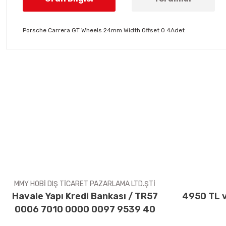
Porsche Carrera GT Wheels 24mm Width Offset 0 4Adet
Bu ürünün fiyat bilgisi, resim, ürün açıklamalarında ve diğer konul
Görüş ve önerileriniz için teşekkür ederiz.
Ürün resmi kalitesiz, bozuk veya görüntülenemiyor.
Ürün açıklamasında eksik bilgiler bulunuyor.
Ürün bilgilerinde hatalar bulunuyor.
Ürün fiyatı diğer sitelerden daha pahalı.
Bu ürüne benzer farklı alternatifler olmalı.
MMY HOBİ DIŞ TİCARET PAZARLAMA LTD.ŞTİ
Havale Yapı Kredi Bankası / TR57
4950 TL v
0006 7010 0000 0097 9539 40