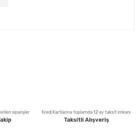
tebilirsiniz.
rilen siparişler
Kredi Kartlarına toplamda 12 ay taksit imkanı
akip
Taksitli Alışveriş