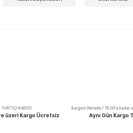
arda yetersiz gördüğünüz noktaları öneri formunu kullanarak tarafımıza ile
Bu ürüne ilk yorumu siz yapın!
Yorum Yaz
YURTİÇİ KARGO
Kargom Nerede / 15:00’a kadar ve
e üzeri Kargo Ücretsiz
Aynı Gün Kargo T