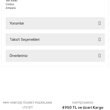
Yan Keski
Cımbız
Zımpara
Yorumlar
Taksit Seçenekleri
Bu ürüne ilk yorumu siz yapın!
Önerileriniz
Yorum Yaz
Bu ürünün fiyat bilgisi, resim, ürün açıklamalarında ve diğer
konularda yetersiz gördüğünüz noktaları öneri formunu
kullanarak tarafımıza iletebilirsiniz.
Görüş ve önerileriniz için teşekkür ederiz.
Ürün resmi kalitesiz, bozuk veya görüntülenemiyor.
Ürün açıklamasında eksik bilgiler bulunuyor.
MMY HOBİ DIŞ TİCARET PAZARLAMA
YURTİÇİ KARGO
LTD.ŞTİ
4950 TL ve üzeri Kargo
Ürün bilgilerinde hatalar bulunuyor.