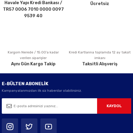
Havale Yapı Kredi Bankası /
Ücretsiz
Ürün fiyatı diğer sitelerden daha pahalı.
TR57 0006 7010 0000 0097
Bu ürüne benzer farklı alternatifler olmalı.
9539 40
Kargom Nerede / 15:00’a kadar
Kredi Kartlarına toplamda 12 ay taksit
Gönder
verilen siparişler
imkanı
Aynı Gün Kargo Takip
Taksitli Alışveriş
E-BÜLTEN ABONELİK
Kampanyalarımızdan ilk siz haberdar olabilirsiniz.
KAYDOL