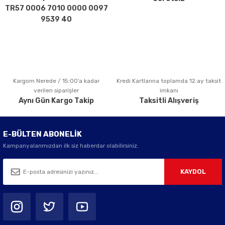
Ürün fiyatı diğer sitelerden daha pahalı.
TR57 0006 7010 0000 0097
Bu ürüne benzer farklı alternatifler olmalı.
9539 40
Kargom Nerede / 15:00’a kadar
Kredi Kartlarına toplamda 12 ay taksit
Gönder
verilen siparişler
imkanı
Aynı Gün Kargo Takip
Taksitli Alışveriş
E-BÜLTEN ABONELİK
Kampanyalarımızdan ilk siz haberdar olabilirsiniz.
KAYDOL