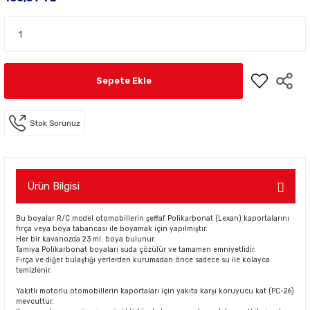
Sepete Ekle
Stok Sorunuz
Ürün Bilgisi
Bu boyalar R/C model otomobillerin şeffaf Polikarbonat (Lexan) kaportalarını
fırça veya boya tabancası ile boyamak için yapılmıştır.
Her bir kavanozda 23 ml. boya bulunur.
Tamiya Polikarbonat boyaları suda çözülür ve tamamen emniyetlidir.
Fırça ve diğer bulaştığı yerlerden kurumadan önce sadece su ile kolayca
temizlenir.
Yakıtlı motorlu otomobillerin kaportaları için yakıta karşı koruyucu kat (PC-26)
mevcuttur.