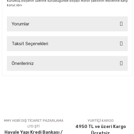
Kurumuş boyanın üzerine sürüldüğünde boyayı motor yakıtının etkilerine karşı
korur.>br>
Yorumlar
Taksit Seçenekleri
Bu ürüne ilk yorumu siz yapın!
Önerileriniz
Yorum Yaz
Bu ürünün fiyat bilgisi, resim, ürün açıklamalarında ve diğer
konularda yetersiz gördüğünüz noktaları öneri formunu
kullanarak tarafımıza iletebilirsiniz.
Görüş ve önerileriniz için teşekkür ederiz.
Ürün resmi kalitesiz, bozuk veya görüntülenemiyor.
Ürün açıklamasında eksik bilgiler bulunuyor.
MMY HOBİ DIŞ TİCARET PAZARLAMA
YURTİÇİ KARGO
LTD.ŞTİ
4950 TL ve üzeri Kargo
Ürün bilgilerinde hatalar bulunuyor.
Havale Yapı Kredi Bankası /
Ücretsiz