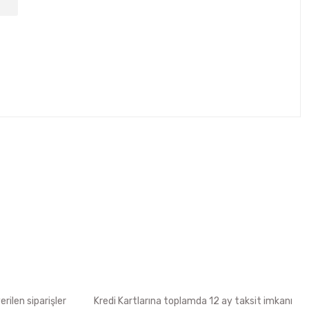
tebilirsiniz.
rilen siparişler
Kredi Kartlarına toplamda 12 ay taksit imkanı