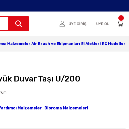
ÜYE GİRİŞİ
ÜYE OL
ımcı Malzemeler
Air Brush ve Ekipmanları
El Aletleri
RC Modeller
yük Duvar Taşı U/200
orum
Yardımcı Malzemeler
,
Dioroma Malzemeleri