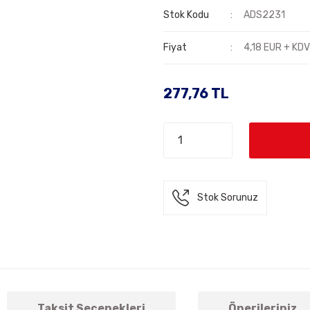
Stok Kodu
ADS2231
Fiyat
4,18 EUR + KD
277,76 TL
Stok Sorunuz
Taksit Seçenekleri
Önerileriniz