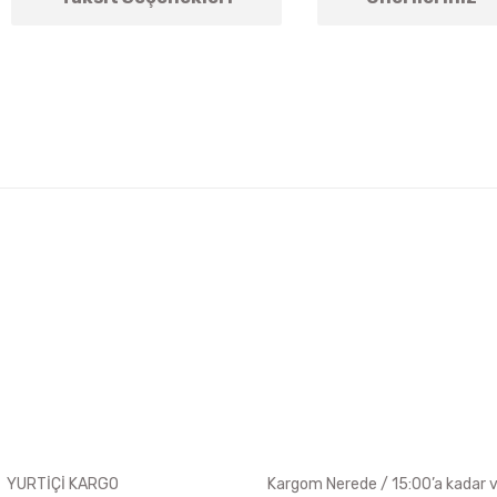
arda yetersiz gördüğünüz noktaları öneri formunu kullanarak tarafımıza ile
Bu ürüne ilk yorumu siz yapın!
Yorum Yaz
YURTİÇİ KARGO
Kargom Nerede / 15:00’a kadar ve