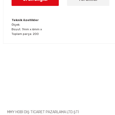
Teknik özellikler
Ölçek:
Boyut: 7mm x 6mm x
Toplam parça: 200
Bu ürünün fiyat bilgisi, resim, ürün açıklamalarında ve diğer konul
Görüş ve önerileriniz için teşekkür ederiz.
Ürün resmi kalitesiz, bozuk veya görüntülenemiyor.
Ürün açıklamasında eksik bilgiler bulunuyor.
Ürün bilgilerinde hatalar bulunuyor.
Ürün fiyatı diğer sitelerden daha pahalı.
Bu ürüne benzer farklı alternatifler olmalı.
MMY HOBİ DIŞ TİCARET PAZARLAMA LTD.ŞTİ