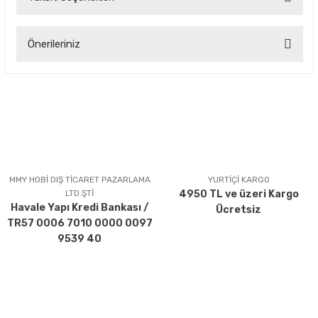
Bu ürüne ilk yorumu siz yapın!
Önerileriniz
Yorum Yaz
Bu ürünün fiyat bilgisi, resim, ürün açıklamalarında ve diğer
konularda yetersiz gördüğünüz noktaları öneri formunu
kullanarak tarafımıza iletebilirsiniz.
Görüş ve önerileriniz için teşekkür ederiz.
Ürün resmi kalitesiz, bozuk veya görüntülenemiyor.
Ürün açıklamasında eksik bilgiler bulunuyor.
MMY HOBİ DIŞ TİCARET PAZARLAMA
YURTİÇİ KARGO
LTD.ŞTİ
4950 TL ve üzeri Kargo
Ürün bilgilerinde hatalar bulunuyor.
Havale Yapı Kredi Bankası /
Ücretsiz
Ürün fiyatı diğer sitelerden daha pahalı.
TR57 0006 7010 0000 0097
Bu ürüne benzer farklı alternatifler olmalı.
9539 40